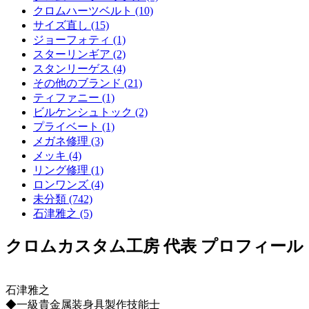
クロムハーツベルト (10)
サイズ直し (15)
ジョーフォティ (1)
スターリンギア (2)
スタンリーゲス (4)
その他のブランド (21)
ティファニー (1)
ビルケンシュトック (2)
プライベート (1)
メガネ修理 (3)
メッキ (4)
リング修理 (1)
ロンワンズ (4)
未分類 (742)
石津雅之 (5)
クロムカスタム工房 代表 プロフィール
石津雅之
◆一級貴金属装身具製作技能士