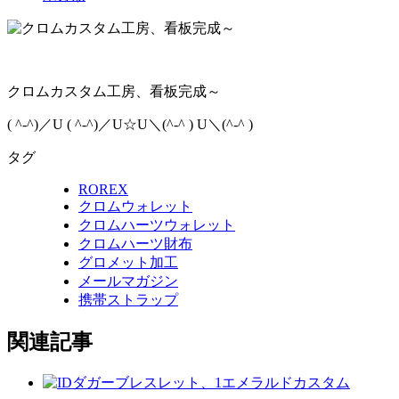
クロムカスタム工房、看板完成～
( ^-^)／U ( ^-^)／U☆U＼(^-^ ) U＼(^-^ )
タグ
ROREX
クロムウォレット
クロムハーツウォレット
クロムハーツ財布
グロメット加工
メールマガジン
携帯ストラップ
関連記事