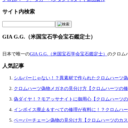
稿
サイト内検索
ナ
ビ
ゲ
GIA G.G.（米国宝石学会宝石鑑定士）
ー
シ
日本で唯一の
GIA G.G.（米国宝石学会宝石鑑定士）
のクロム
ョ
人気記事
ン
シルバーじゃない！？異素材で作られたクロムハーツ偽
クロムハーツ偽物メガネの見分け方【クロムハーツの修
偽ダイヤ！？モアッサナイトに御用心【クロムハーツの
インボイス廃止＆すべての修理が有料に！？クロムハー
ペーパーチェーン偽物の見分け方【クロムハーツのカス