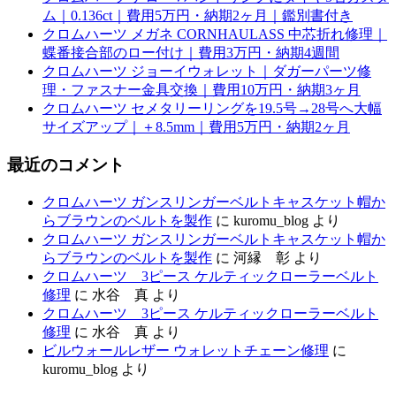
ム｜0.136ct｜費用5万円・納期2ヶ月｜鑑別書付き
クロムハーツ メガネ CORNHAULASS 中芯折れ修理｜
蝶番接合部のロー付け｜費用3万円・納期4週間
クロムハーツ ジョーイウォレット｜ダガーパーツ修
理・ファスナー金具交換｜費用10万円・納期3ヶ月
クロムハーツ セメタリーリングを19.5号→28号へ大幅
サイズアップ｜＋8.5mm｜費用5万円・納期2ヶ月
最近のコメント
クロムハーツ ガンスリンガーベルトキャスケット帽か
らブラウンのベルトを製作
に
kuromu_blog
より
クロムハーツ ガンスリンガーベルトキャスケット帽か
らブラウンのベルトを製作
に
河縁 彰
より
クロムハーツ 3ピース ケルティックローラーベルト
修理
に
水谷 真
より
クロムハーツ 3ピース ケルティックローラーベルト
修理
に
水谷 真
より
ビルウォールレザー ウォレットチェーン修理
に
kuromu_blog
より