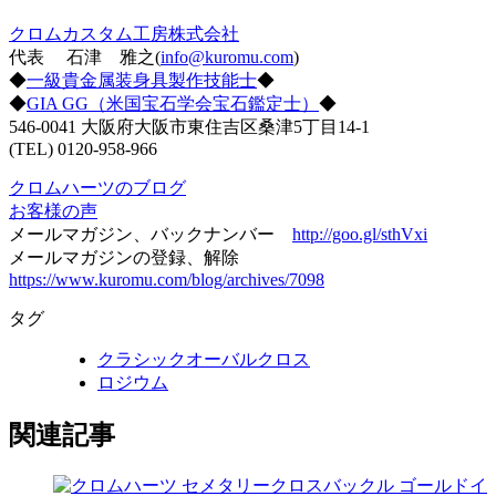
クロムカスタム工房株式会社
代表 石津 雅之(
info@kuromu.com
)
◆
一級貴金属装身具製作技能士
◆
◆
GIA GG（米国宝石学会宝石鑑定士）
◆
546-0041 大阪府大阪市東住吉区桑津5丁目14-1
(TEL) 0120-958-966
クロムハーツのブログ
お客様の声
メールマガジン、バックナンバー
http://goo.gl/sthVxi
メールマガジンの登録、解除
https://www.kuromu.com/blog/archives/7098
タグ
クラシックオーバルクロス
ロジウム
関連記事