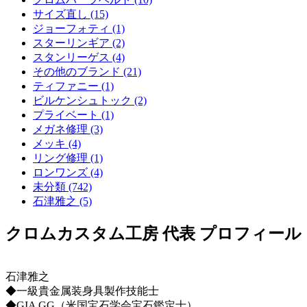
サイズ直し (15)
ジョーフォティ (1)
スターリンギア (2)
スタンリーゲス (4)
その他のブランド (21)
ティファニー (1)
ビルケンシュトック (2)
プライベート (1)
メガネ修理 (3)
メッキ (4)
リング修理 (1)
ロンワンズ (4)
未分類 (742)
石津雅之 (5)
クロムカスタム工房 代表 プロフィール
石津雅之
◆一級貴金属装身具製作技能士
◆GIA GG（米国宝石学会宝石鑑定士）