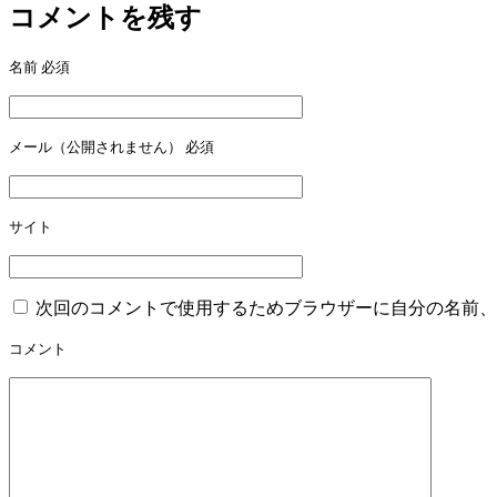
コメントを残す
ナ
ビ
名前
必須
ゲ
ー
メール（公開されません）
必須
シ
ョ
ン
サイト
次回のコメントで使用するためブラウザーに自分の名前、
コメント