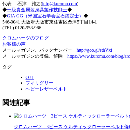
代表 石津 雅之(
info@kuromu.com
)
◆
一級貴金属装身具製作技能士
◆
◆
GIA GG（米国宝石学会宝石鑑定士）
◆
546-0041 大阪府大阪市東住吉区桑津5丁目14-1
(TEL) 0120-958-966
クロムハーツのブログ
お客様の声
メールマガジン、バックナンバー
http://goo.gl/sthVxi
メールマガジンの登録、解除
https://www.kuromu.com/blog/arc
タグ
OJT
フィリグリー
ヘビーレザーベルト
関連記事
クロムハーツ 3ピース ケルティックローラーベルト修