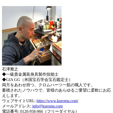
石津雅之
◆一級貴金属装身具製作技能士
◆GIA GG（米国宝石学会宝石鑑定士）
両方をあわせ持つ、クロムハーツ一筋の職人です。
蓄積されたノウハウで、皆様のあらゆるご要望に柔軟にお応
えします。
ウェブサイトURL:
https://www.kuromu.com/
メールアドレス:
info@kuromu.com
電話番号: 0120-958-966（フリーダイヤル）