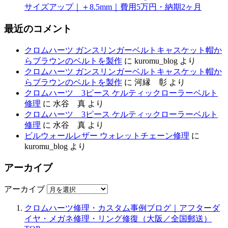
サイズアップ｜＋8.5mm｜費用5万円・納期2ヶ月
最近のコメント
クロムハーツ ガンスリンガーベルトキャスケット帽か
らブラウンのベルトを製作
に
kuromu_blog
より
クロムハーツ ガンスリンガーベルトキャスケット帽か
らブラウンのベルトを製作
に
河縁 彰
より
クロムハーツ 3ピース ケルティックローラーベルト
修理
に
水谷 真
より
クロムハーツ 3ピース ケルティックローラーベルト
修理
に
水谷 真
より
ビルウォールレザー ウォレットチェーン修理
に
kuromu_blog
より
アーカイブ
アーカイブ
クロムハーツ修理・カスタム事例ブログ｜アフターダ
イヤ・メガネ修理・リング修復（大阪／全国郵送）