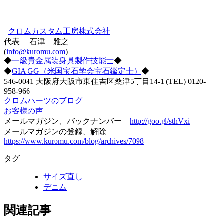
クロムカスタム工房株式会社
代表 石津 雅之
(
info@kuromu.com
)
◆
一級貴金属装身具製作技能士
◆
◆
GIA GG（米国宝石学会宝石鑑定士）
◆
546-0041 大阪府大阪市東住吉区桑津5丁目14-1 (TEL) 0120-
958-966
クロムハーツのブログ
お客様の声
メールマガジン、バックナンバー
http://goo.gl/sthVxi
メールマガジンの登録、解除
https://www.kuromu.com/blog/archives/7098
タグ
サイズ直し
デニム
関連記事