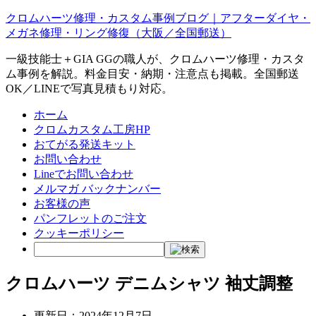
クロムハーツ修理・カスタム事例ブログ｜アフターダイヤ・
メガネ修理・リング修復（大阪／全国郵送）
一級技能士＋GIA GGの職人が、クロムハーツ修理・カスタ
ム事例を解説。料金目安・納期・注意点も掲載。全国郵送
OK／LINEで写真見積もり対応。
ホーム
クロムカスタム工房HP
おてがる発送キット
お問い合わせ
Lineでお問い合わせ
メルマガ バックナンバー
お客様の声
パンフレットのご注文
クッキーポリシー
クロムハーツ デニムシャツ 袖丈調整
更新日：
2024年12月7日