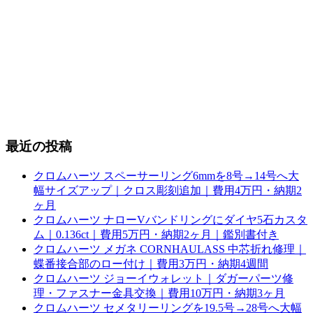
最近の投稿
クロムハーツ スペーサーリング6mmを8号→14号へ大
幅サイズアップ｜クロス彫刻追加｜費用4万円・納期2
ヶ月
クロムハーツ ナローVバンドリングにダイヤ5石カスタ
ム｜0.136ct｜費用5万円・納期2ヶ月｜鑑別書付き
クロムハーツ メガネ CORNHAULASS 中芯折れ修理｜
蝶番接合部のロー付け｜費用3万円・納期4週間
クロムハーツ ジョーイウォレット｜ダガーパーツ修
理・ファスナー金具交換｜費用10万円・納期3ヶ月
クロムハーツ セメタリーリングを19.5号→28号へ大幅