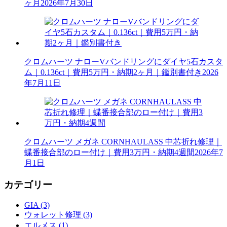
ヶ月
2026年7月30日
クロムハーツ ナローVバンドリングにダイヤ5石カスタ
ム｜0.136ct｜費用5万円・納期2ヶ月｜鑑別書付き
2026
年7月11日
クロムハーツ メガネ CORNHAULASS 中芯折れ修理｜
蝶番接合部のロー付け｜費用3万円・納期4週間
2026年7
月1日
カテゴリー
GIA (3)
ウォレット修理 (3)
エルメス (1)