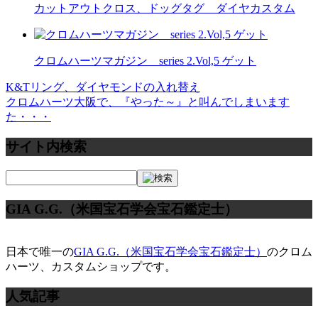
カットアウトクロス、ドッグタグ ダイヤカスタム
クロムハーツマガジン series 2.Vol,5 ゲット
K&Tリング、ダイヤモンドの入れ替え
投
クロムハーツ大阪で、『やった～』と叫んでしまいます
稿
た・・・
ナ
サイト内検索
ビ
ゲ
ー
GIA G.G.（米国宝石学会宝石鑑定士）
シ
ョ
日本で唯一の
GIA G.G.（米国宝石学会宝石鑑定士）
のクロム
ハーツ、カスタムショップです。
ン
人気記事