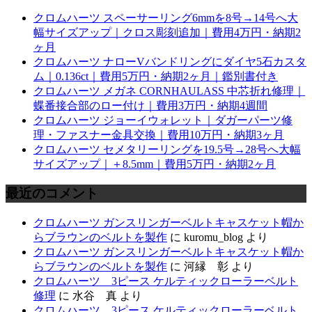
クロムハーツ スペーサーリング6mmを8号→14号へ大
幅サイズアップ｜クロス彫刻追加｜費用4万円・納期2
ヶ月
クロムハーツ ナローVバンドリングにダイヤ5石カスタ
ム｜0.136ct｜費用5万円・納期2ヶ月｜鑑別書付き
クロムハーツ メガネ CORNHAULASS 中芯折れ修理｜
蝶番接合部のロー付け｜費用3万円・納期4週間
クロムハーツ ジョーイウォレット｜ダガーパーツ修
理・ファスナー金具交換｜費用10万円・納期3ヶ月
クロムハーツ セメタリーリングを19.5号→28号へ大幅
サイズアップ｜＋8.5mm｜費用5万円・納期2ヶ月
最近のコメント
クロムハーツ ガンスリンガーベルトキャスケット帽か
らブラウンのベルトを製作
に
kuromu_blog
より
クロムハーツ ガンスリンガーベルトキャスケット帽か
らブラウンのベルトを製作
に
河縁 彰
より
クロムハーツ 3ピース ケルティックローラーベルト
修理
に
水谷 真
より
クロムハーツ 3ピース ケルティックローラーベルト