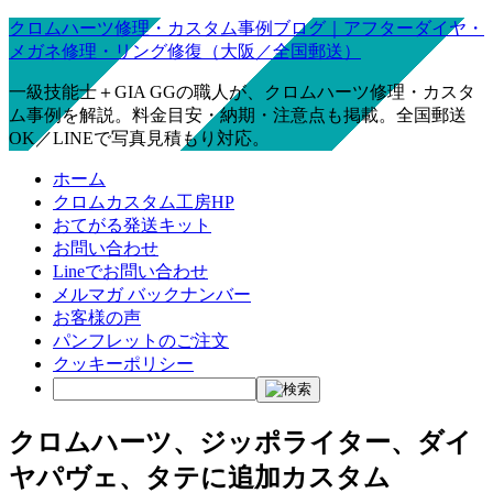
クロムハーツ修理・カスタム事例ブログ｜アフターダイヤ・
メガネ修理・リング修復（大阪／全国郵送）
一級技能士＋GIA GGの職人が、クロムハーツ修理・カスタ
ム事例を解説。料金目安・納期・注意点も掲載。全国郵送
OK／LINEで写真見積もり対応。
ホーム
クロムカスタム工房HP
おてがる発送キット
お問い合わせ
Lineでお問い合わせ
メルマガ バックナンバー
お客様の声
パンフレットのご注文
クッキーポリシー
クロムハーツ、ジッポライター、ダイ
ヤパヴェ、タテに追加カスタム