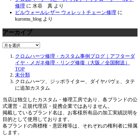
修理
に
水谷 真
より
ビルウォールレザー ウォレットチェーン修理
に
kuromu_blog
より
アーカイブ
ア
ー
クロムハーツ修理・カスタム事例ブログ｜アフターダ
カ
イヤ・メガネ修理・リング修復（大阪／全国郵送）
イ
TOP
ブ
未分類
クロムハーツ、ジッポライター、ダイヤパヴェ、タテ
に追加カスタム
当店は独立したカスタム・修理工房であり、各ブランドの公
式運営・正規代理店・提携企業ではありません。
掲載しているブランド名は、お客様所有品の加工実績説明を
目的として使用しております。
各ブランドの商標権・意匠権等は、それぞれの権利者に帰属
します。