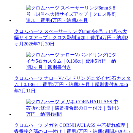
クロムハーツ スペーサーリング6mmを8号→14号へ大
幅サイズアップ｜クロス彫刻追加｜費用4万円・納期2
ヶ月
2026年7月30日
クロムハーツ ナローVバンドリングにダイヤ5石カスタ
ム｜0.136ct｜費用5万円・納期2ヶ月｜鑑別書付き
2026
年7月11日
クロムハーツ メガネ CORNHAULASS 中芯折れ修理｜
蝶番接合部のロー付け｜費用3万円・納期4週間
2026年7