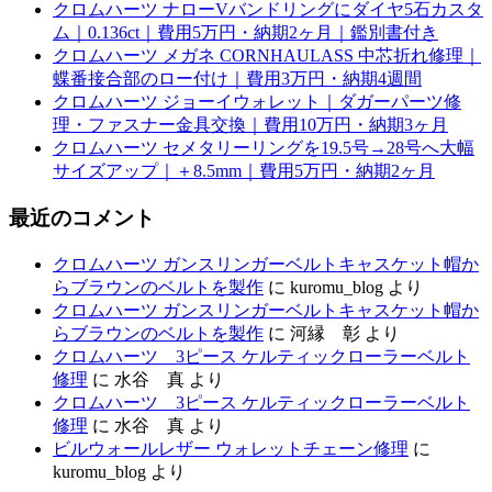
クロムハーツ ナローVバンドリングにダイヤ5石カスタ
ム｜0.136ct｜費用5万円・納期2ヶ月｜鑑別書付き
クロムハーツ メガネ CORNHAULASS 中芯折れ修理｜
蝶番接合部のロー付け｜費用3万円・納期4週間
クロムハーツ ジョーイウォレット｜ダガーパーツ修
理・ファスナー金具交換｜費用10万円・納期3ヶ月
クロムハーツ セメタリーリングを19.5号→28号へ大幅
サイズアップ｜＋8.5mm｜費用5万円・納期2ヶ月
最近のコメント
クロムハーツ ガンスリンガーベルトキャスケット帽か
らブラウンのベルトを製作
に
kuromu_blog
より
クロムハーツ ガンスリンガーベルトキャスケット帽か
らブラウンのベルトを製作
に
河縁 彰
より
クロムハーツ 3ピース ケルティックローラーベルト
修理
に
水谷 真
より
クロムハーツ 3ピース ケルティックローラーベルト
修理
に
水谷 真
より
ビルウォールレザー ウォレットチェーン修理
に
kuromu_blog
より