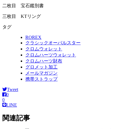
二枚目 宝石鑑別書
三枚目 KTリング
タグ
ROREX
クラシックオーバルスター
クロムウォレット
クロムハーツウォレット
クロムハーツ財布
グロメット加工
メールマガジン
携帯ストラップ
Tweet
0
0
LINE
関連記事