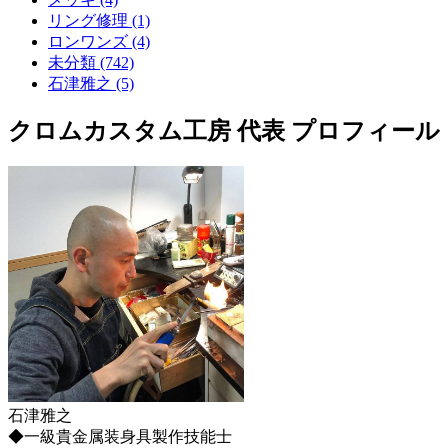
リング修理 (1)
ロンワンズ (4)
未分類 (742)
石津雅之 (5)
クロムカスタム工房 代表 プロフィール
石津雅之
◆一級貴金属装身具製作技能士