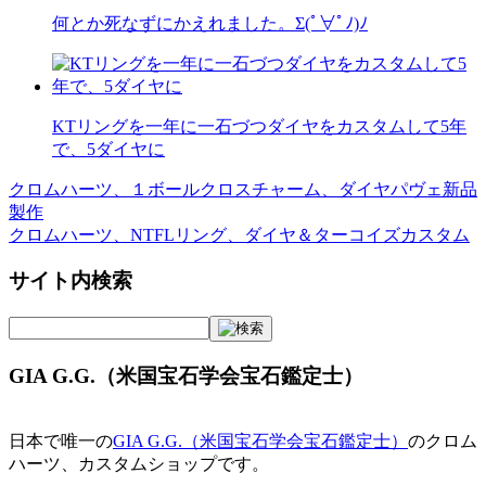
何とか死なずにかえれました。Σ(ﾟ∀ﾟﾉ)ﾉ
KTリングを一年に一石づつダイヤをカスタムして5年
で、5ダイヤに
クロムハーツ、１ボールクロスチャーム、ダイヤパヴェ新品
投
製作
稿
クロムハーツ、NTFLリング、ダイヤ＆ターコイズカスタム
ナ
サイト内検索
ビ
ゲ
ー
GIA G.G.（米国宝石学会宝石鑑定士）
シ
ョ
日本で唯一の
GIA G.G.（米国宝石学会宝石鑑定士）
のクロム
ハーツ、カスタムショップです。
ン