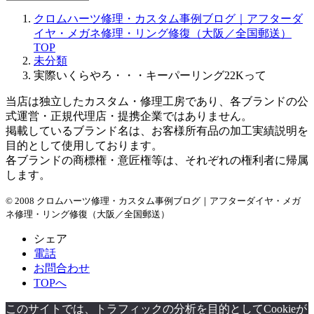
ー
クロムハーツ修理・カスタム事例ブログ｜アフターダ
カ
イヤ・メガネ修理・リング修復（大阪／全国郵送）
イ
TOP
ブ
未分類
実際いくらやろ・・・キーパーリング22Kって
当店は独立したカスタム・修理工房であり、各ブランドの公
式運営・正規代理店・提携企業ではありません。
掲載しているブランド名は、お客様所有品の加工実績説明を
目的として使用しております。
各ブランドの商標権・意匠権等は、それぞれの権利者に帰属
します。
© 2008 クロムハーツ修理・カスタム事例ブログ｜アフターダイヤ・メガ
ネ修理・リング修復（大阪／全国郵送）
シェア
電話
お問合わせ
TOPへ
このサイトでは、トラフィックの分析を目的としてCookieが