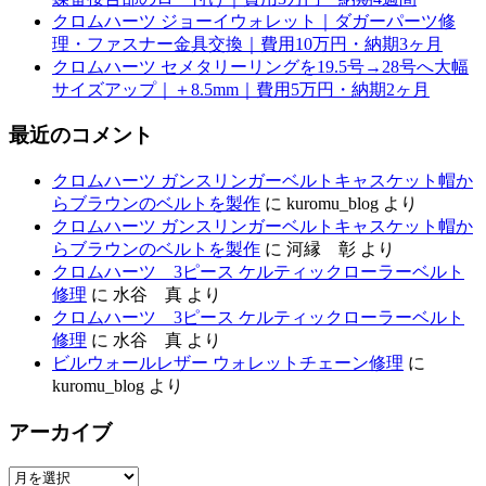
クロムハーツ ジョーイウォレット｜ダガーパーツ修
理・ファスナー金具交換｜費用10万円・納期3ヶ月
クロムハーツ セメタリーリングを19.5号→28号へ大幅
サイズアップ｜＋8.5mm｜費用5万円・納期2ヶ月
最近のコメント
クロムハーツ ガンスリンガーベルトキャスケット帽か
らブラウンのベルトを製作
に
kuromu_blog
より
クロムハーツ ガンスリンガーベルトキャスケット帽か
らブラウンのベルトを製作
に
河縁 彰
より
クロムハーツ 3ピース ケルティックローラーベルト
修理
に
水谷 真
より
クロムハーツ 3ピース ケルティックローラーベルト
修理
に
水谷 真
より
ビルウォールレザー ウォレットチェーン修理
に
kuromu_blog
より
アーカイブ
ア