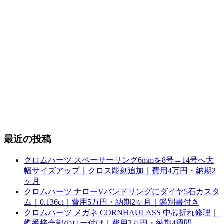
最近の投稿
クロムハーツ スペーサーリング6mmを8号→14号へ大
幅サイズアップ｜クロス彫刻追加｜費用4万円・納期2
ヶ月
クロムハーツ ナローVバンドリングにダイヤ5石カスタ
ム｜0.136ct｜費用5万円・納期2ヶ月｜鑑別書付き
クロムハーツ メガネ CORNHAULASS 中芯折れ修理｜
蝶番接合部のロー付け｜費用3万円・納期4週間