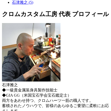
石津雅之 (5)
クロムカスタム工房 代表 プロフィール
石津雅之
◆一級貴金属装身具製作技能士
◆GIA GG（米国宝石学会宝石鑑定士）
両方をあわせ持つ、クロムハーツ一筋の職人です。
蓄積されたノウハウで、皆様のあらゆるご要望に柔軟にお応
えします。