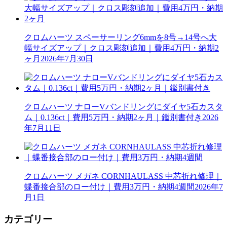
クロムハーツ スペーサーリング6mmを8号→14号へ大
幅サイズアップ｜クロス彫刻追加｜費用4万円・納期2
ヶ月
2026年7月30日
クロムハーツ ナローVバンドリングにダイヤ5石カスタ
ム｜0.136ct｜費用5万円・納期2ヶ月｜鑑別書付き
2026
年7月11日
クロムハーツ メガネ CORNHAULASS 中芯折れ修理｜
蝶番接合部のロー付け｜費用3万円・納期4週間
2026年7
月1日
カテゴリー