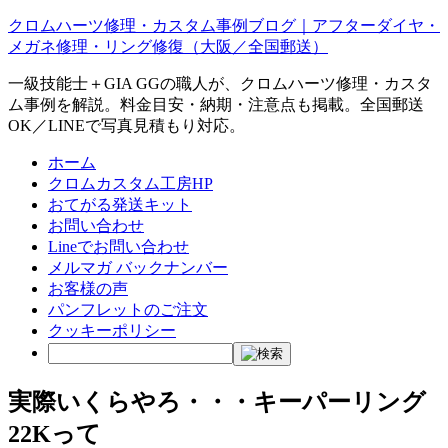
クロムハーツ修理・カスタム事例ブログ｜アフターダイヤ・
メガネ修理・リング修復（大阪／全国郵送）
一級技能士＋GIA GGの職人が、クロムハーツ修理・カスタ
ム事例を解説。料金目安・納期・注意点も掲載。全国郵送
OK／LINEで写真見積もり対応。
ホーム
クロムカスタム工房HP
おてがる発送キット
お問い合わせ
Lineでお問い合わせ
メルマガ バックナンバー
お客様の声
パンフレットのご注文
クッキーポリシー
実際いくらやろ・・・キーパーリング
22Kって