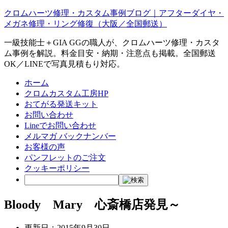
クロムハーツ修理・カスタム事例ブログ｜アフターダイヤ・
メガネ修理・リング修復（大阪／全国郵送）
一級技能士＋GIA GGの職人が、クロムハーツ修理・カスタ
ム事例を解説。料金目安・納期・注意点も掲載。全国郵送
OK／LINEで写真見積もり対応。
ホーム
クロムカスタム工房HP
おてがる発送キット
お問い合わせ
Lineでお問い合わせ
メルマガ バックナンバー
お客様の声
パンフレットのご注文
クッキーポリシー
Bloody Mary 心斎橋店発見～
更新日：
2015年9月30日