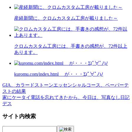
産経新聞に、クロムカスタム工房が載りました～
クロムカスタム工房には、手書きの感想が、72件以上
あります。
kuromu.com/index.html が・・・Σ(ﾟ∀ﾟﾉ)ﾉ
GIA、カラードストーンエッセンシャルコース、ペーパーテ
投
ストの結果
稿
家にケータイ電話を忘れてきたから、今日は、写真なし日記
デス
ナ
ビ
サイト内検索
ゲ