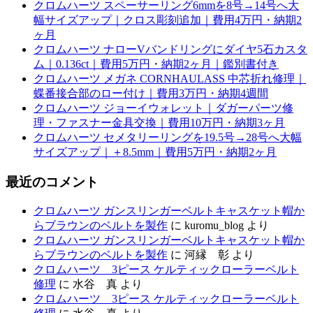
クロムハーツ スペーサーリング6mmを8号→14号へ大
幅サイズアップ｜クロス彫刻追加｜費用4万円・納期2
ヶ月
クロムハーツ ナローVバンドリングにダイヤ5石カスタ
ム｜0.136ct｜費用5万円・納期2ヶ月｜鑑別書付き
クロムハーツ メガネ CORNHAULASS 中芯折れ修理｜
蝶番接合部のロー付け｜費用3万円・納期4週間
クロムハーツ ジョーイウォレット｜ダガーパーツ修
理・ファスナー金具交換｜費用10万円・納期3ヶ月
クロムハーツ セメタリーリングを19.5号→28号へ大幅
サイズアップ｜＋8.5mm｜費用5万円・納期2ヶ月
最近のコメント
クロムハーツ ガンスリンガーベルトキャスケット帽か
らブラウンのベルトを製作
に
kuromu_blog
より
クロムハーツ ガンスリンガーベルトキャスケット帽か
らブラウンのベルトを製作
に
河縁 彰
より
クロムハーツ 3ピース ケルティックローラーベルト
修理
に
水谷 真
より
クロムハーツ 3ピース ケルティックローラーベルト