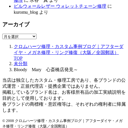
修理
に
水谷 真
より
ビルウォールレザー ウォレットチェーン修理
に
kuromu_blog
より
アーカイブ
ア
ー
クロムハーツ修理・カスタム事例ブログ｜アフターダ
カ
イヤ・メガネ修理・リング修復（大阪／全国郵送）
イ
TOP
ブ
未分類
Bloody Mary 心斎橋店発見～
当店は独立したカスタム・修理工房であり、各ブランドの公
式運営・正規代理店・提携企業ではありません。
掲載しているブランド名は、お客様所有品の加工実績説明を
目的として使用しております。
各ブランドの商標権・意匠権等は、それぞれの権利者に帰属
します。
© 2008 クロムハーツ修理・カスタム事例ブログ｜アフターダイヤ・メガ
ネ修理・リング修復（大阪／全国郵送）