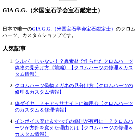
ー
GIA G.G.（米国宝石学会宝石鑑定士）
シ
ョ
日本で唯一の
GIA G.G.（米国宝石学会宝石鑑定士）
のクロム
ン
ハーツ、カスタムショップです。
人気記事
シルバーじゃない！？異素材で作られたクロムハーツ
偽物の見分け方《前編》【クロムハーツの修理＆カス
タム情報】
クロムハーツ偽物メガネの見分け方【クロムハーツの
修理＆カスタム情報】
偽ダイヤ！？モアッサナイトに御用心【クロムハーツ
のカスタム＆修理情報】
インボイス廃止＆すべての修理が有料に！？クロムハ
ーツが方針を変えた理由とは【クロムハーツの修理＆
カスタム情報】