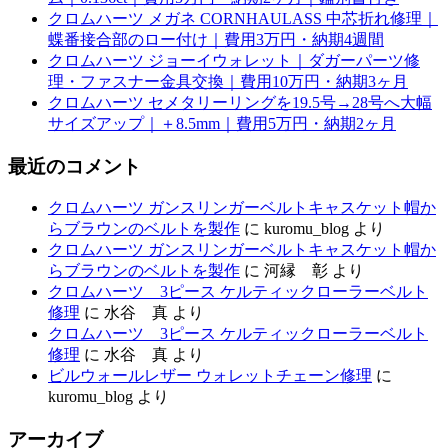
クロムハーツ メガネ CORNHAULASS 中芯折れ修理｜
蝶番接合部のロー付け｜費用3万円・納期4週間
クロムハーツ ジョーイウォレット｜ダガーパーツ修
理・ファスナー金具交換｜費用10万円・納期3ヶ月
クロムハーツ セメタリーリングを19.5号→28号へ大幅
サイズアップ｜＋8.5mm｜費用5万円・納期2ヶ月
最近のコメント
クロムハーツ ガンスリンガーベルトキャスケット帽か
らブラウンのベルトを製作
に
kuromu_blog
より
クロムハーツ ガンスリンガーベルトキャスケット帽か
らブラウンのベルトを製作
に
河縁 彰
より
クロムハーツ 3ピース ケルティックローラーベルト
修理
に
水谷 真
より
クロムハーツ 3ピース ケルティックローラーベルト
修理
に
水谷 真
より
ビルウォールレザー ウォレットチェーン修理
に
kuromu_blog
より
アーカイブ