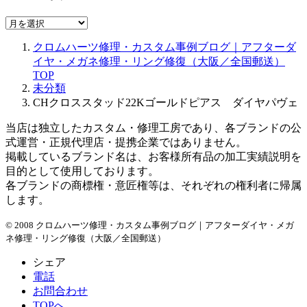
ア
ー
クロムハーツ修理・カスタム事例ブログ｜アフターダ
カ
イヤ・メガネ修理・リング修復（大阪／全国郵送）
イ
TOP
ブ
未分類
CHクロススタッド22Kゴールドピアス ダイヤパヴェ
当店は独立したカスタム・修理工房であり、各ブランドの公
式運営・正規代理店・提携企業ではありません。
掲載しているブランド名は、お客様所有品の加工実績説明を
目的として使用しております。
各ブランドの商標権・意匠権等は、それぞれの権利者に帰属
します。
© 2008 クロムハーツ修理・カスタム事例ブログ｜アフターダイヤ・メガ
ネ修理・リング修復（大阪／全国郵送）
シェア
電話
お問合わせ
TOPへ