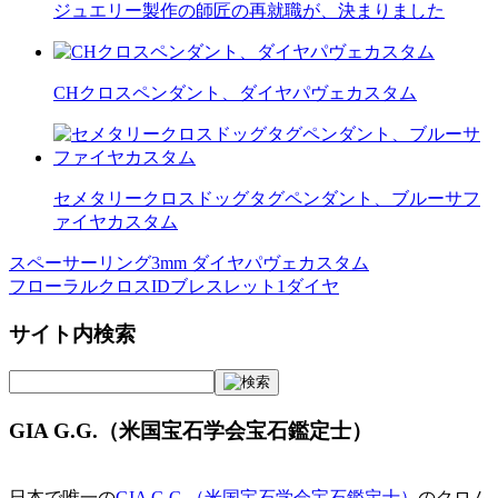
ジュエリー製作の師匠の再就職が、決まりました
CHクロスペンダント、ダイヤパヴェカスタム
セメタリークロスドッグタグペンダント、ブルーサフ
ァイヤカスタム
スペーサーリング3mm ダイヤパヴェカスタム
投
フローラルクロスIDブレスレット1ダイヤ
稿
サイト内検索
ナ
ビ
ゲ
GIA G.G.（米国宝石学会宝石鑑定士）
ー
シ
日本で唯一の
GIA G.G.（米国宝石学会宝石鑑定士）
のクロム