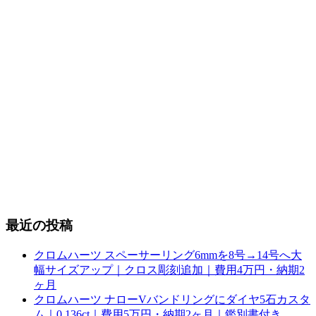
最近の投稿
クロムハーツ スペーサーリング6mmを8号→14号へ大
幅サイズアップ｜クロス彫刻追加｜費用4万円・納期2
ヶ月
クロムハーツ ナローVバンドリングにダイヤ5石カスタ
ム｜0.136ct｜費用5万円・納期2ヶ月｜鑑別書付き