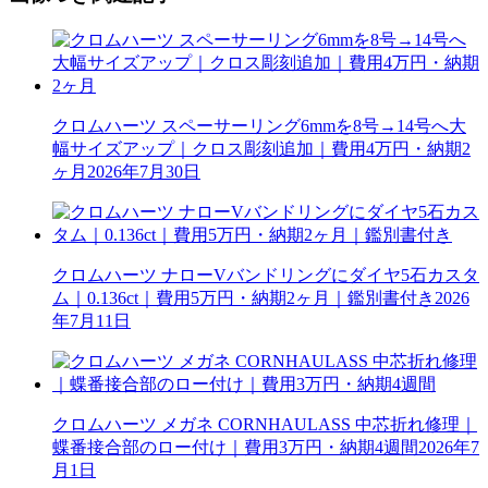
クロムハーツ スペーサーリング6mmを8号→14号へ大
幅サイズアップ｜クロス彫刻追加｜費用4万円・納期2
ヶ月
2026年7月30日
クロムハーツ ナローVバンドリングにダイヤ5石カスタ
ム｜0.136ct｜費用5万円・納期2ヶ月｜鑑別書付き
2026
年7月11日
クロムハーツ メガネ CORNHAULASS 中芯折れ修理｜
蝶番接合部のロー付け｜費用3万円・納期4週間
2026年7
月1日