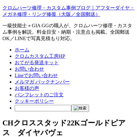
クロムハーツ修理・カスタム事例ブログ｜アフターダイヤ・
メガネ修理・リング修復（大阪／全国郵送）
一級技能士＋GIA GGの職人が、クロムハーツ修理・カスタ
ム事例を解説。料金目安・納期・注意点も掲載。全国郵送
OK／LINEで写真見積もり対応。
ホーム
クロムカスタム工房HP
おてがる発送キット
お問い合わせ
Lineでお問い合わせ
メルマガ バックナンバー
お客様の声
パンフレットのご注文
クッキーポリシー
CHクロススタッド22Kゴールドピア
ス ダイヤパヴェ