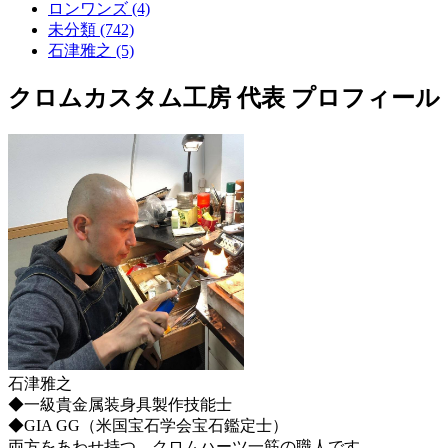
ロンワンズ (4)
未分類 (742)
石津雅之 (5)
クロムカスタム工房 代表 プロフィール
石津雅之
◆一級貴金属装身具製作技能士
◆GIA GG（米国宝石学会宝石鑑定士）
両方をあわせ持つ、クロムハーツ一筋の職人です。