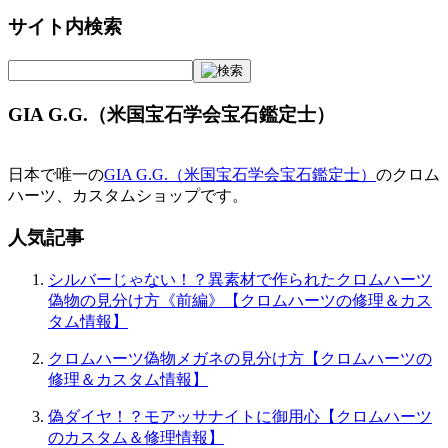
稿
サイト内検索
ナ
ビ
ゲ
GIA G.G.（米国宝石学会宝石鑑定士）
ー
シ
日本で唯一の
GIA G.G.（米国宝石学会宝石鑑定士）
のクロム
ョ
ハーツ、カスタムショップです。
ン
人気記事
シルバーじゃない！？異素材で作られたクロムハーツ
偽物の見分け方《前編》【クロムハーツの修理＆カス
タム情報】
クロムハーツ偽物メガネの見分け方【クロムハーツの
修理＆カスタム情報】
偽ダイヤ！？モアッサナイトに御用心【クロムハーツ
のカスタム＆修理情報】