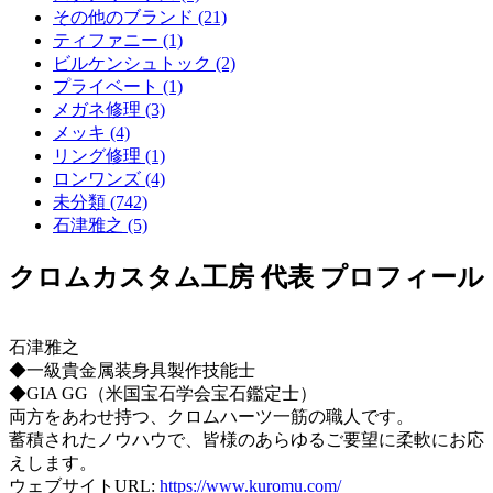
その他のブランド (21)
ティファニー (1)
ビルケンシュトック (2)
プライベート (1)
メガネ修理 (3)
メッキ (4)
リング修理 (1)
ロンワンズ (4)
未分類 (742)
石津雅之 (5)
クロムカスタム工房 代表 プロフィール
石津雅之
◆一級貴金属装身具製作技能士
◆GIA GG（米国宝石学会宝石鑑定士）
両方をあわせ持つ、クロムハーツ一筋の職人です。
蓄積されたノウハウで、皆様のあらゆるご要望に柔軟にお応
えします。
ウェブサイトURL:
https://www.kuromu.com/