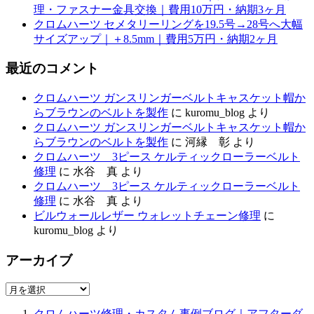
理・ファスナー金具交換｜費用10万円・納期3ヶ月
クロムハーツ セメタリーリングを19.5号→28号へ大幅
サイズアップ｜＋8.5mm｜費用5万円・納期2ヶ月
最近のコメント
クロムハーツ ガンスリンガーベルトキャスケット帽か
らブラウンのベルトを製作
に
kuromu_blog
より
クロムハーツ ガンスリンガーベルトキャスケット帽か
らブラウンのベルトを製作
に
河縁 彰
より
クロムハーツ 3ピース ケルティックローラーベルト
修理
に
水谷 真
より
クロムハーツ 3ピース ケルティックローラーベルト
修理
に
水谷 真
より
ビルウォールレザー ウォレットチェーン修理
に
kuromu_blog
より
アーカイブ
ア
ー
クロムハーツ修理・カスタム事例ブログ｜アフターダ