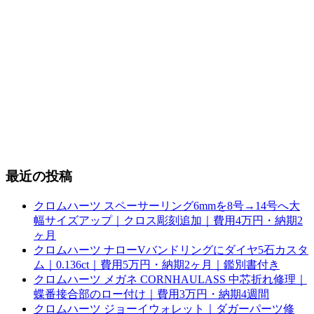
最近の投稿
クロムハーツ スペーサーリング6mmを8号→14号へ大
幅サイズアップ｜クロス彫刻追加｜費用4万円・納期2
ヶ月
クロムハーツ ナローVバンドリングにダイヤ5石カスタ
ム｜0.136ct｜費用5万円・納期2ヶ月｜鑑別書付き
クロムハーツ メガネ CORNHAULASS 中芯折れ修理｜
蝶番接合部のロー付け｜費用3万円・納期4週間
クロムハーツ ジョーイウォレット｜ダガーパーツ修