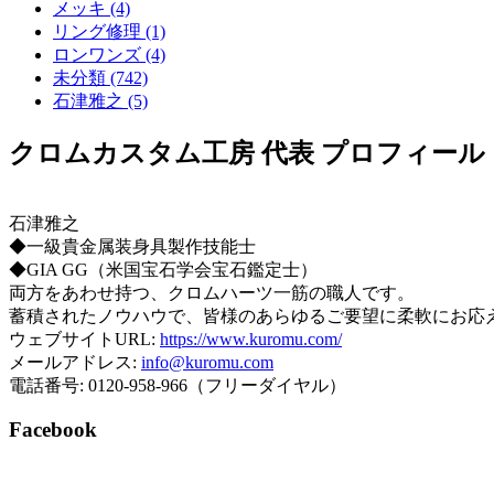
メッキ (4)
リング修理 (1)
ロンワンズ (4)
未分類 (742)
石津雅之 (5)
クロムカスタム工房 代表 プロフィール
石津雅之
◆一級貴金属装身具製作技能士
◆GIA GG（米国宝石学会宝石鑑定士）
両方をあわせ持つ、クロムハーツ一筋の職人です。
蓄積されたノウハウで、皆様のあらゆるご要望に柔軟にお応
ウェブサイトURL:
https://www.kuromu.com/
メールアドレス:
info@kuromu.com
電話番号: 0120-958-966（フリーダイヤル）
Facebook