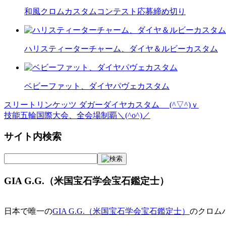
和風クロムカスタムコンテスト応募締め切り
ハリスティーターチャーム、ダイヤ＆ルビーカスタム
ベビーファット、ダイヤパヴェカスタム
スリートリンケッツ ダガーダイヤカスタム (^▽^)ｖ
投
技能五輪国際大会、全会場制覇＼(^o^)／
稿
サイト内検索
ナ
ビ
ゲ
GIA G.G.（米国宝石学会宝石鑑定士）
ー
シ
日本で唯一の
GIA G.G.（米国宝石学会宝石鑑定士）
のクロム
ョ