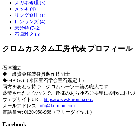
メガネ修理 (3)
メッキ (4)
リング修理 (1)
ロンワンズ (4)
未分類 (742)
石津雅之 (5)
クロムカスタム工房 代表 プロフィール
石津雅之
◆一級貴金属装身具製作技能士
◆GIA GG（米国宝石学会宝石鑑定士）
両方をあわせ持つ、クロムハーツ一筋の職人です。
蓄積されたノウハウで、皆様のあらゆるご要望に柔軟にお応
ウェブサイトURL:
https://www.kuromu.com/
メールアドレス:
info@kuromu.com
電話番号: 0120-958-966（フリーダイヤル）
Facebook