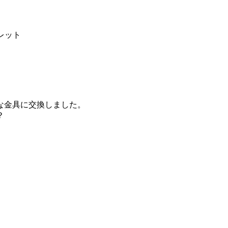
ォレット
な金具に交換しました。
？