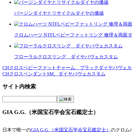
バージンダイヤとリサイクルダイヤの価値
クロムハーツ NTFLベビーファットリング 修理＆両面
フローラルクロスリング ダイヤパヴェカスタム
CHクロスベビーファットチャーム、ブラックダイヤパヴェカ
投
CHクロスペンダントSM、ダイヤパヴェカスタム
稿
サイト内検索
ナ
ビ
ゲ
GIA G.G.（米国宝石学会宝石鑑定士）
ー
シ
日本で唯一の
GIA G.G.（米国宝石学会宝石鑑定士）
のクロム