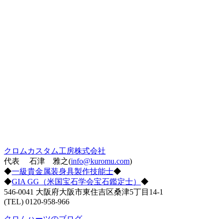
クロムカスタム工房株式会社
代表 石津 雅之(
info@kuromu.com
)
◆
一級貴金属装身具製作技能士
◆
◆
GIA GG（米国宝石学会宝石鑑定士）
◆
546-0041 大阪府大阪市東住吉区桑津5丁目14-1
(TEL) 0120-958-966
クロムハーツのブログ