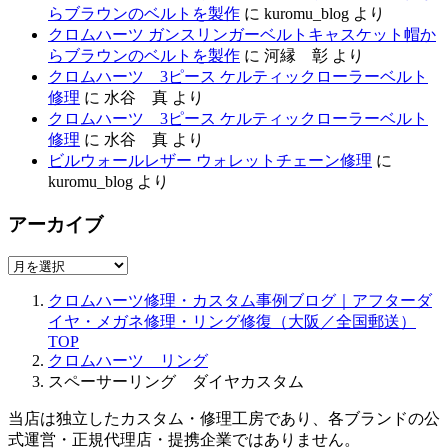
らブラウンのベルトを製作
に
kuromu_blog
より
クロムハーツ ガンスリンガーベルトキャスケット帽か
らブラウンのベルトを製作
に
河縁 彰
より
クロムハーツ 3ピース ケルティックローラーベルト
修理
に
水谷 真
より
クロムハーツ 3ピース ケルティックローラーベルト
修理
に
水谷 真
より
ビルウォールレザー ウォレットチェーン修理
に
kuromu_blog
より
アーカイブ
ア
ー
クロムハーツ修理・カスタム事例ブログ｜アフターダ
カ
イヤ・メガネ修理・リング修復（大阪／全国郵送）
イ
TOP
ブ
クロムハーツ リング
スペーサーリング ダイヤカスタム
当店は独立したカスタム・修理工房であり、各ブランドの公
式運営・正規代理店・提携企業ではありません。