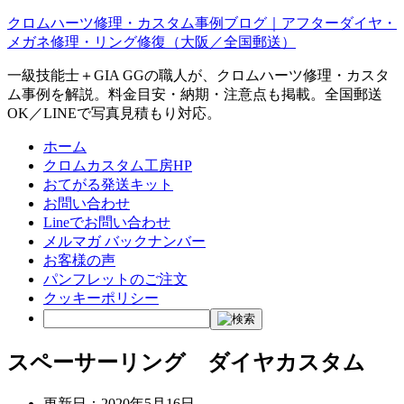
クロムハーツ修理・カスタム事例ブログ｜アフターダイヤ・
メガネ修理・リング修復（大阪／全国郵送）
一級技能士＋GIA GGの職人が、クロムハーツ修理・カスタ
ム事例を解説。料金目安・納期・注意点も掲載。全国郵送
OK／LINEで写真見積もり対応。
ホーム
クロムカスタム工房HP
おてがる発送キット
お問い合わせ
Lineでお問い合わせ
メルマガ バックナンバー
お客様の声
パンフレットのご注文
クッキーポリシー
スペーサーリング ダイヤカスタム
更新日：
2020年5月16日