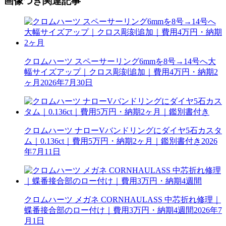
画像つき関連記事
クロムハーツ スペーサーリング6mmを8号→14号へ大
幅サイズアップ｜クロス彫刻追加｜費用4万円・納期2
ヶ月
2026年7月30日
クロムハーツ ナローVバンドリングにダイヤ5石カスタ
ム｜0.136ct｜費用5万円・納期2ヶ月｜鑑別書付き
2026
年7月11日
クロムハーツ メガネ CORNHAULASS 中芯折れ修理｜
蝶番接合部のロー付け｜費用3万円・納期4週間
2026年7
月1日