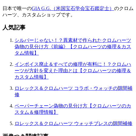
シ
日本で唯一の
GIA G.G.（米国宝石学会宝石鑑定士）
のクロム
ョ
ハーツ、カスタムショップです。
ン
人気記事
シルバーじゃない！？異素材で作られたクロムハーツ
偽物の見分け方《前編》【クロムハーツの修理＆カス
タム情報】
インボイス廃止＆すべての修理が有料に！？クロムハ
ーツが方針を変えた理由とは【クロムハーツの修理＆
カスタム情報】
ロレックス＆クロムハーツ コラボ・ウォッチの隙間補
修
ペーパーチェーン偽物の見分け方【クロムハーツのカ
スタム＆修理情報】
ロレックス＆クロムハーツ ウォッチブレスの隙間補修