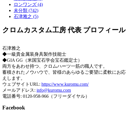
ロンワンズ (4)
未分類 (742)
石津雅之 (5)
クロムカスタム工房 代表 プロフィール
石津雅之
◆一級貴金属装身具製作技能士
◆GIA GG（米国宝石学会宝石鑑定士）
両方をあわせ持つ、クロムハーツ一筋の職人です。
蓄積されたノウハウで、皆様のあらゆるご要望に柔軟にお応
えします。
ウェブサイトURL:
https://www.kuromu.com/
メールアドレス:
info@kuromu.com
電話番号: 0120-958-966（フリーダイヤル）
Facebook