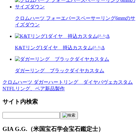
クロムハーツ フォーエバースペーサーリング6mmのサ
イズダウン
K&Tリング1ダイヤ 持込カスタム(^ ^;Δ
ダガーリング ブラックダイヤカスタム
クロムハーツ ダガーハートリング ダイヤパヴェカスタム
投
NTFLリング、ペア新品製作
稿
サイト内検索
ナ
ビ
ゲ
GIA G.G.（米国宝石学会宝石鑑定士）
ー