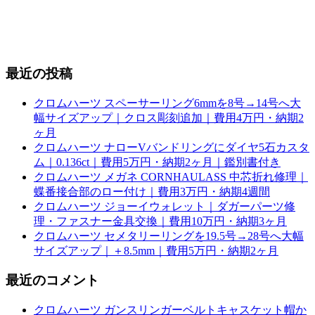
最近の投稿
クロムハーツ スペーサーリング6mmを8号→14号へ大
幅サイズアップ｜クロス彫刻追加｜費用4万円・納期2
ヶ月
クロムハーツ ナローVバンドリングにダイヤ5石カスタ
ム｜0.136ct｜費用5万円・納期2ヶ月｜鑑別書付き
クロムハーツ メガネ CORNHAULASS 中芯折れ修理｜
蝶番接合部のロー付け｜費用3万円・納期4週間
クロムハーツ ジョーイウォレット｜ダガーパーツ修
理・ファスナー金具交換｜費用10万円・納期3ヶ月
クロムハーツ セメタリーリングを19.5号→28号へ大幅
サイズアップ｜＋8.5mm｜費用5万円・納期2ヶ月
最近のコメント
クロムハーツ ガンスリンガーベルトキャスケット帽か