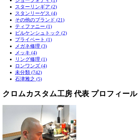
ジョーフォティ (1)
スターリンギア (2)
スタンリーゲス (4)
その他のブランド (21)
ティファニー (1)
ビルケンシュトック (2)
プライベート (1)
メガネ修理 (3)
メッキ (4)
リング修理 (1)
ロンワンズ (4)
未分類 (742)
石津雅之 (5)
クロムカスタム工房 代表 プロフィール