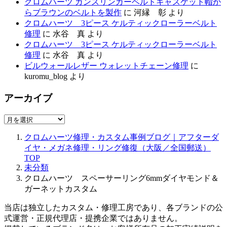
クロムハーツ ガンスリンガーベルトキャスケット帽か
らブラウンのベルトを製作
に
河縁 彰
より
クロムハーツ 3ピース ケルティックローラーベルト
修理
に
水谷 真
より
クロムハーツ 3ピース ケルティックローラーベルト
修理
に
水谷 真
より
ビルウォールレザー ウォレットチェーン修理
に
kuromu_blog
より
アーカイブ
ア
ー
クロムハーツ修理・カスタム事例ブログ｜アフターダ
カ
イヤ・メガネ修理・リング修復（大阪／全国郵送）
イ
TOP
ブ
未分類
クロムハーツ スペーサーリング6mmダイヤモンド＆
ガーネットカスタム
当店は独立したカスタム・修理工房であり、各ブランドの公
式運営・正規代理店・提携企業ではありません。