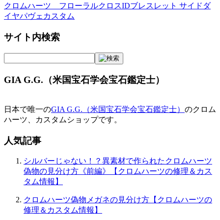
稿
クロムハーツ フローラルクロスIDブレスレット サイドダ
イヤパヴェカスタム
ナ
ビ
サイト内検索
ゲ
ー
GIA G.G.（米国宝石学会宝石鑑定士）
シ
ョ
日本で唯一の
GIA G.G.（米国宝石学会宝石鑑定士）
のクロム
ン
ハーツ、カスタムショップです。
人気記事
シルバーじゃない！？異素材で作られたクロムハーツ
偽物の見分け方《前編》【クロムハーツの修理＆カス
タム情報】
クロムハーツ偽物メガネの見分け方【クロムハーツの
修理＆カスタム情報】