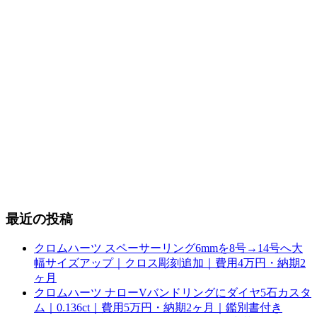
最近の投稿
クロムハーツ スペーサーリング6mmを8号→14号へ大
幅サイズアップ｜クロス彫刻追加｜費用4万円・納期2
ヶ月
クロムハーツ ナローVバンドリングにダイヤ5石カスタ
ム｜0.136ct｜費用5万円・納期2ヶ月｜鑑別書付き