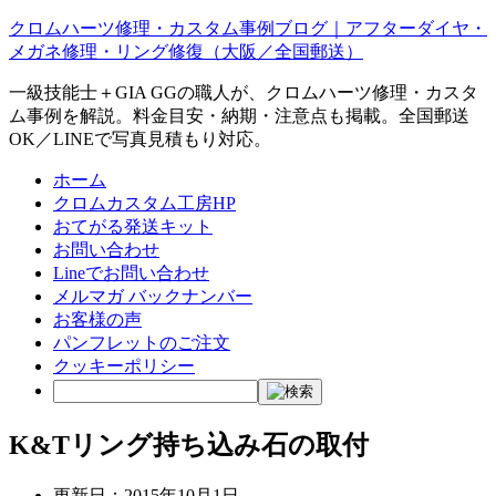
クロムハーツ修理・カスタム事例ブログ｜アフターダイヤ・
メガネ修理・リング修復（大阪／全国郵送）
一級技能士＋GIA GGの職人が、クロムハーツ修理・カスタ
ム事例を解説。料金目安・納期・注意点も掲載。全国郵送
OK／LINEで写真見積もり対応。
ホーム
クロムカスタム工房HP
おてがる発送キット
お問い合わせ
Lineでお問い合わせ
メルマガ バックナンバー
お客様の声
パンフレットのご注文
クッキーポリシー
K&Tリング持ち込み石の取付
更新日：
2015年10月1日