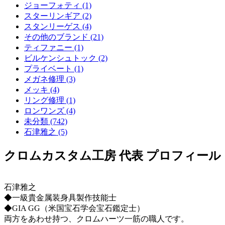
ジョーフォティ (1)
スターリンギア (2)
スタンリーゲス (4)
その他のブランド (21)
ティファニー (1)
ビルケンシュトック (2)
プライベート (1)
メガネ修理 (3)
メッキ (4)
リング修理 (1)
ロンワンズ (4)
未分類 (742)
石津雅之 (5)
クロムカスタム工房 代表 プロフィール
石津雅之
◆一級貴金属装身具製作技能士
◆GIA GG（米国宝石学会宝石鑑定士）
両方をあわせ持つ、クロムハーツ一筋の職人です。