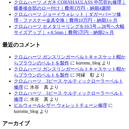
クロムハーツ メガネ CORNHAULASS 中芯折れ修理｜
蝶番接合部のロー付け｜費用3万円・納期4週間
クロムハーツ ジョーイウォレット｜ダガーパーツ修
理・ファスナー金具交換｜費用10万円・納期3ヶ月
クロムハーツ セメタリーリングを19.5号→28号へ大幅
サイズアップ｜＋8.5mm｜費用5万円・納期2ヶ月
最近のコメント
クロムハーツ ガンスリンガーベルトキャスケット帽か
らブラウンのベルトを製作
に
kuromu_blog
より
クロムハーツ ガンスリンガーベルトキャスケット帽か
らブラウンのベルトを製作
に
河縁 彰
より
クロムハーツ 3ピース ケルティックローラーベルト
修理
に
水谷 真
より
クロムハーツ 3ピース ケルティックローラーベルト
修理
に
水谷 真
より
ビルウォールレザー ウォレットチェーン修理
に
kuromu_blog
より
アーカイブ