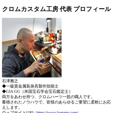
クロムカスタム工房 代表 プロフィール
石津雅之
◆一級貴金属装身具製作技能士
◆GIA GG（米国宝石学会宝石鑑定士）
両方をあわせ持つ、クロムハーツ一筋の職人です。
蓄積されたノウハウで、皆様のあらゆるご要望に柔軟にお応
えします。
ウェブサイトURL:
https://www.kuromu.com/