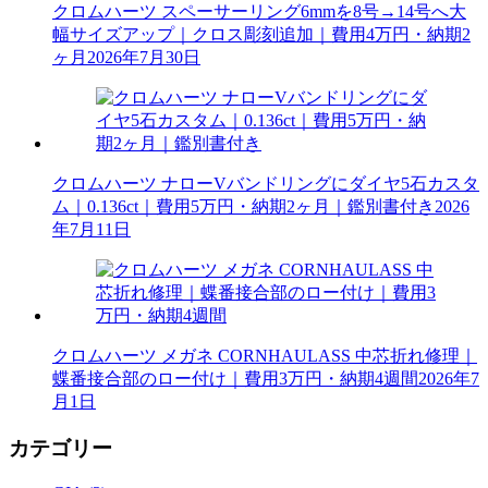
クロムハーツ スペーサーリング6mmを8号→14号へ大
幅サイズアップ｜クロス彫刻追加｜費用4万円・納期2
ヶ月
2026年7月30日
クロムハーツ ナローVバンドリングにダイヤ5石カスタ
ム｜0.136ct｜費用5万円・納期2ヶ月｜鑑別書付き
2026
年7月11日
クロムハーツ メガネ CORNHAULASS 中芯折れ修理｜
蝶番接合部のロー付け｜費用3万円・納期4週間
2026年7
月1日
カテゴリー