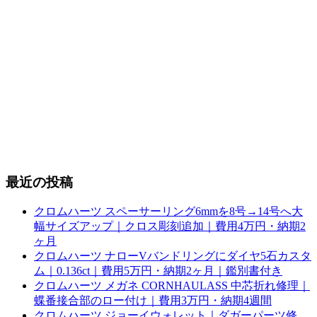
最近の投稿
クロムハーツ スペーサーリング6mmを8号→14号へ大
幅サイズアップ｜クロス彫刻追加｜費用4万円・納期2
ヶ月
クロムハーツ ナローVバンドリングにダイヤ5石カスタ
ム｜0.136ct｜費用5万円・納期2ヶ月｜鑑別書付き
クロムハーツ メガネ CORNHAULASS 中芯折れ修理｜
蝶番接合部のロー付け｜費用3万円・納期4週間
クロムハーツ ジョーイウォレット｜ダガーパーツ修