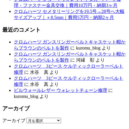
理・ファスナー金具交換｜費用10万円・納期3ヶ月
クロムハーツ セメタリーリングを19.5号→28号へ大幅
サイズアップ｜＋8.5mm｜費用5万円・納期2ヶ月
最近のコメント
クロムハーツ ガンスリンガーベルトキャスケット帽か
らブラウンのベルトを製作
に
kuromu_blog
より
クロムハーツ ガンスリンガーベルトキャスケット帽か
らブラウンのベルトを製作
に
河縁 彰
より
クロムハーツ 3ピース ケルティックローラーベルト
修理
に
水谷 真
より
クロムハーツ 3ピース ケルティックローラーベルト
修理
に
水谷 真
より
ビルウォールレザー ウォレットチェーン修理
に
kuromu_blog
より
アーカイブ
アーカイブ