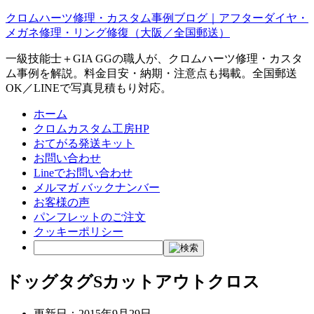
クロムハーツ修理・カスタム事例ブログ｜アフターダイヤ・
メガネ修理・リング修復（大阪／全国郵送）
一級技能士＋GIA GGの職人が、クロムハーツ修理・カスタ
ム事例を解説。料金目安・納期・注意点も掲載。全国郵送
OK／LINEで写真見積もり対応。
ホーム
クロムカスタム工房HP
おてがる発送キット
お問い合わせ
Lineでお問い合わせ
メルマガ バックナンバー
お客様の声
パンフレットのご注文
クッキーポリシー
ドッグタグSカットアウトクロス
更新日：
2015年9月29日