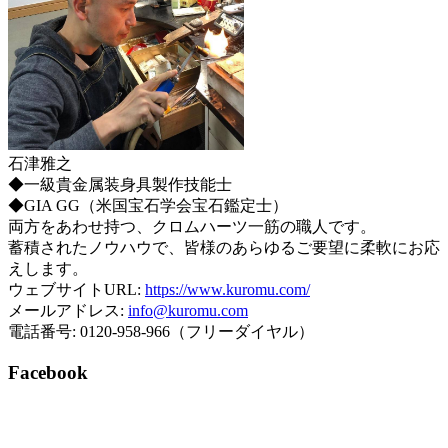
石津雅之
◆一級貴金属装身具製作技能士
◆GIA GG（米国宝石学会宝石鑑定士）
両方をあわせ持つ、クロムハーツ一筋の職人です。
蓄積されたノウハウで、皆様のあらゆるご要望に柔軟にお応
えします。
ウェブサイトURL:
https://www.kuromu.com/
メールアドレス:
info@kuromu.com
電話番号: 0120-958-966（フリーダイヤル）
Facebook