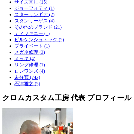
サイズ直し (15)
ジョーフォティ (1)
スターリンギア (2)
スタンリーゲス (4)
その他のブランド (21)
ティファニー (1)
ビルケンシュトック (2)
プライベート (1)
メガネ修理 (3)
メッキ (4)
リング修理 (1)
ロンワンズ (4)
未分類 (742)
石津雅之 (5)
クロムカスタム工房 代表 プロフィール