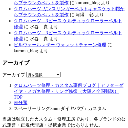
らブラウンのベルトを製作
に
kuromu_blog
より
クロムハーツ ガンスリンガーベルトキャスケット帽か
らブラウンのベルトを製作
に
河縁 彰
より
クロムハーツ 3ピース ケルティックローラーベルト
修理
に
水谷 真
より
クロムハーツ 3ピース ケルティックローラーベルト
修理
に
水谷 真
より
ビルウォールレザー ウォレットチェーン修理
に
kuromu_blog
より
アーカイブ
アーカイブ
クロムハーツ修理・カスタム事例ブログ｜アフターダ
イヤ・メガネ修理・リング修復（大阪／全国郵送）
TOP
未分類
スペーサーリング3mm ダイヤパヴェカスタム
当店は独立したカスタム・修理工房であり、各ブランドの公
式運営・正規代理店・提携企業ではありません。