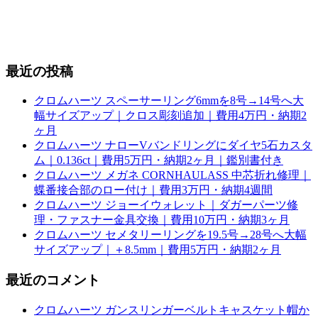
最近の投稿
クロムハーツ スペーサーリング6mmを8号→14号へ大
幅サイズアップ｜クロス彫刻追加｜費用4万円・納期2
ヶ月
クロムハーツ ナローVバンドリングにダイヤ5石カスタ
ム｜0.136ct｜費用5万円・納期2ヶ月｜鑑別書付き
クロムハーツ メガネ CORNHAULASS 中芯折れ修理｜
蝶番接合部のロー付け｜費用3万円・納期4週間
クロムハーツ ジョーイウォレット｜ダガーパーツ修
理・ファスナー金具交換｜費用10万円・納期3ヶ月
クロムハーツ セメタリーリングを19.5号→28号へ大幅
サイズアップ｜＋8.5mm｜費用5万円・納期2ヶ月
最近のコメント
クロムハーツ ガンスリンガーベルトキャスケット帽か