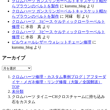
クロムハーツ ガンスリンガーベルトキャスケット帽か
らブラウンのベルトを製作
に
kuromu_blog
より
クロムハーツ ガンスリンガーベルトキャスケット帽か
らブラウンのベルトを製作
に
河縁 彰
より
クロムハーツ 3ピース ケルティックローラーベルト
修理
に
水谷 真
より
クロムハーツ 3ピース ケルティックローラーベルト
修理
に
水谷 真
より
ビルウォールレザー ウォレットチェーン修理
に
kuromu_blog
より
アーカイブ
ア
ー
クロムハーツ修理・カスタム事例ブログ｜アフターダ
カ
イヤ・メガネ修理・リング修復（大阪／全国郵送）
イ
TOP
ブ
未分類
クロムハーツ タイニーCHクロスチャームに持ち込み
石をカスタム