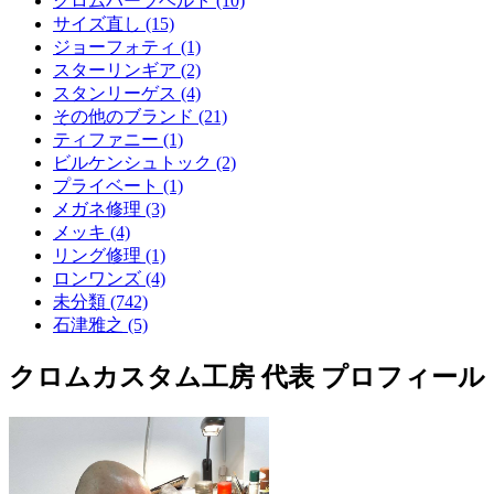
クロムハーツベルト (10)
サイズ直し (15)
ジョーフォティ (1)
スターリンギア (2)
スタンリーゲス (4)
その他のブランド (21)
ティファニー (1)
ビルケンシュトック (2)
プライベート (1)
メガネ修理 (3)
メッキ (4)
リング修理 (1)
ロンワンズ (4)
未分類 (742)
石津雅之 (5)
クロムカスタム工房 代表 プロフィール