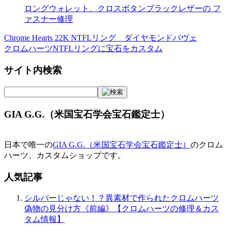
ロングウォレット、クロスボタンブラックレザーの フ
ァスナー修理
Chrome Hearts 22K NTFLリング ダイヤモンドパヴェ
投
クロムハーツNTFLリングに宝石をカスタム
稿
サイト内検索
ナ
ビ
ゲ
GIA G.G.（米国宝石学会宝石鑑定士）
ー
シ
日本で唯一の
GIA G.G.（米国宝石学会宝石鑑定士）
のクロム
ョ
ハーツ、カスタムショップです。
ン
人気記事
シルバーじゃない！？異素材で作られたクロムハーツ
偽物の見分け方《前編》【クロムハーツの修理＆カス
タム情報】