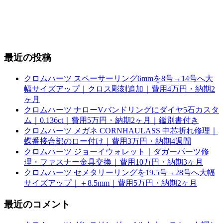
最近の投稿
クロムハーツ スペーサーリング6mmを8号→14号へ大
幅サイズアップ｜クロス彫刻追加｜費用4万円・納期2
ヶ月
クロムハーツ ナローVバンドリングにダイヤ5石カスタ
ム｜0.136ct｜費用5万円・納期2ヶ月｜鑑別書付き
クロムハーツ メガネ CORNHAULASS 中芯折れ修理｜
蝶番接合部のロー付け｜費用3万円・納期4週間
クロムハーツ ジョーイウォレット｜ダガーパーツ修
理・ファスナー金具交換｜費用10万円・納期3ヶ月
クロムハーツ セメタリーリングを19.5号→28号へ大幅
サイズアップ｜＋8.5mm｜費用5万円・納期2ヶ月
最近のコメント