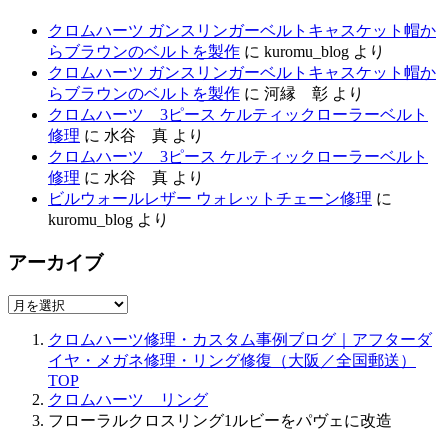
クロムハーツ ガンスリンガーベルトキャスケット帽か
らブラウンのベルトを製作
に
kuromu_blog
より
クロムハーツ ガンスリンガーベルトキャスケット帽か
らブラウンのベルトを製作
に
河縁 彰
より
クロムハーツ 3ピース ケルティックローラーベルト
修理
に
水谷 真
より
クロムハーツ 3ピース ケルティックローラーベルト
修理
に
水谷 真
より
ビルウォールレザー ウォレットチェーン修理
に
kuromu_blog
より
アーカイブ
ア
ー
クロムハーツ修理・カスタム事例ブログ｜アフターダ
カ
イヤ・メガネ修理・リング修復（大阪／全国郵送）
イ
TOP
ブ
クロムハーツ リング
フローラルクロスリング1ルビーをパヴェに改造