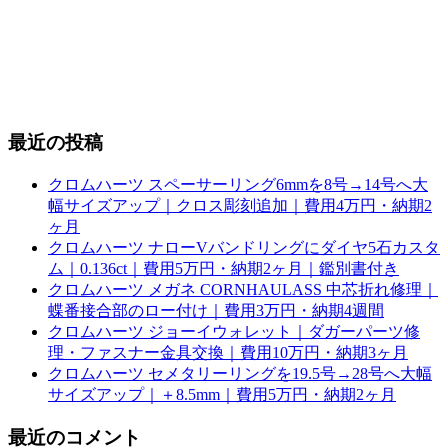
最近の投稿
クロムハーツ スペーサーリング6mmを8号→14号へ大
幅サイズアップ｜クロス彫刻追加｜費用4万円・納期2
ヶ月
クロムハーツ ナローVバンドリングにダイヤ5石カスタ
ム｜0.136ct｜費用5万円・納期2ヶ月｜鑑別書付き
クロムハーツ メガネ CORNHAULASS 中芯折れ修理｜
蝶番接合部のロー付け｜費用3万円・納期4週間
クロムハーツ ジョーイウォレット｜ダガーパーツ修
理・ファスナー金具交換｜費用10万円・納期3ヶ月
クロムハーツ セメタリーリングを19.5号→28号へ大幅
サイズアップ｜＋8.5mm｜費用5万円・納期2ヶ月
最近のコメント