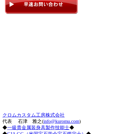
クロムカスタム工房株式会社
代表 石津 雅之(
info@kuromu.com
)
◆
一級貴金属装身具製作技能士
◆
◆
GIA GG（米国宝石学会宝石鑑定士）
◆