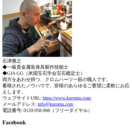
石津雅之
◆一級貴金属装身具製作技能士
◆GIA GG（米国宝石学会宝石鑑定士）
両方をあわせ持つ、クロムハーツ一筋の職人です。
蓄積されたノウハウで、皆様のあらゆるご要望に柔軟にお応
えします。
ウェブサイトURL:
https://www.kuromu.com/
メールアドレス:
info@kuromu.com
電話番号: 0120-958-966（フリーダイヤル）
Facebook