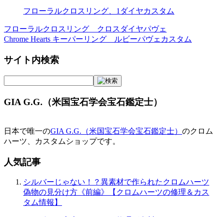
フローラルクロスリング、1ダイヤカスタム
フローラルクロスリング クロスダイヤパヴェ
投
Chrome Hearts キーパーリング ルビーパヴェカスタム
稿
サイト内検索
ナ
ビ
ゲ
GIA G.G.（米国宝石学会宝石鑑定士）
ー
シ
日本で唯一の
GIA G.G.（米国宝石学会宝石鑑定士）
のクロム
ョ
ハーツ、カスタムショップです。
ン
人気記事
シルバーじゃない！？異素材で作られたクロムハーツ
偽物の見分け方《前編》【クロムハーツの修理＆カス
タム情報】