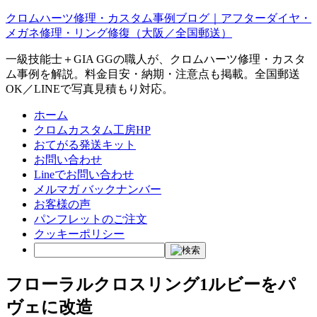
クロムハーツ修理・カスタム事例ブログ｜アフターダイヤ・
メガネ修理・リング修復（大阪／全国郵送）
一級技能士＋GIA GGの職人が、クロムハーツ修理・カスタ
ム事例を解説。料金目安・納期・注意点も掲載。全国郵送
OK／LINEで写真見積もり対応。
ホーム
クロムカスタム工房HP
おてがる発送キット
お問い合わせ
Lineでお問い合わせ
メルマガ バックナンバー
お客様の声
パンフレットのご注文
クッキーポリシー
フローラルクロスリング1ルビーをパ
ヴェに改造