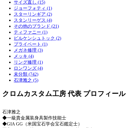
サイズ直し (15)
ジョーフォティ (1)
スターリンギア (2)
スタンリーゲス (4)
その他のブランド (21)
ティファニー (1)
ビルケンシュトック (2)
プライベート (1)
メガネ修理 (3)
メッキ (4)
リング修理 (1)
ロンワンズ (4)
未分類 (742)
石津雅之 (5)
クロムカスタム工房 代表 プロフィール
石津雅之
◆一級貴金属装身具製作技能士
◆GIA GG（米国宝石学会宝石鑑定士）