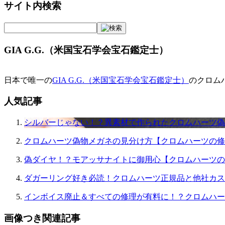
サイト内検索
ナ
ビ
ゲ
GIA G.G.（米国宝石学会宝石鑑定士）
ー
シ
日本で唯一の
GIA G.G.（米国宝石学会宝石鑑定士）
のクロム
ョ
人気記事
ン
シルバーじゃない！？異素材で作られたクロムハーツ偽
クロムハーツ偽物メガネの見分け方【クロムハーツの修
偽ダイヤ！？モアッサナイトに御用心【クロムハーツの
ダガーリング好き必読！クロムハーツ正規品と他社カス
インボイス廃止＆すべての修理が有料に！？クロムハー
画像つき関連記事