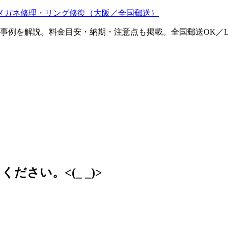
メガネ修理・リング修復（大阪／全国郵送）
ム事例を解説。料金目安・納期・注意点も掲載。全国郵送OK／L
さい。<(_ _)>