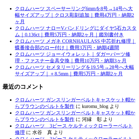
クロムハーツ スペーサーリング6mmを8号→14号へ大
幅サイズアップ｜クロス彫刻追加｜費用4万円・納期2
ヶ月
クロムハーツ ナローVバンドリングにダイヤ5石カスタ
ム｜0.136ct｜費用5万円・納期2ヶ月｜鑑別書付き
クロムハーツ メガネ CORNHAULASS 中芯折れ修理｜
蝶番接合部のロー付け｜費用3万円・納期4週間
クロムハーツ ジョーイウォレット｜ダガーパーツ修
理・ファスナー金具交換｜費用10万円・納期3ヶ月
クロムハーツ セメタリーリングを19.5号→28号へ大幅
サイズアップ｜＋8.5mm｜費用5万円・納期2ヶ月
最近のコメント
クロムハーツ ガンスリンガーベルトキャスケット帽か
らブラウンのベルトを製作
に
kuromu_blog
より
クロムハーツ ガンスリンガーベルトキャスケット帽か
らブラウンのベルトを製作
に
河縁 彰
より
クロムハーツ 3ピース ケルティックローラーベルト
修理
に
水谷 真
より
クロムハーツ 3ピース ケルティックローラーベルト