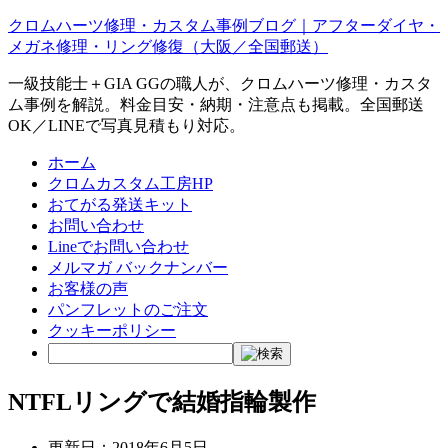
クロムハーツ修理・カスタム事例ブログ｜アフターダイヤ・
メガネ修理・リング修復（大阪／全国郵送）
一級技能士＋GIA GGの職人が、クロムハーツ修理・カスタ
ム事例を解説。料金目安・納期・注意点も掲載。全国郵送
OK／LINEで写真見積もり対応。
ホーム
クロムカスタム工房HP
おてがる発送キット
お問い合わせ
Lineでお問い合わせ
メルマガ バックナンバー
お客様の声
パンフレットのご注文
クッキーポリシー
NTFLリングで結婚指輪製作
更新日：
2018年6月5日