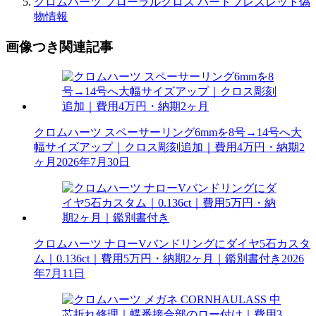
クロムハーツ フローラルクロス ハートブレスレット偽
物情報
画像つき関連記事
クロムハーツ スペーサーリング6mmを8号→14号へ大
幅サイズアップ｜クロス彫刻追加｜費用4万円・納期2
ヶ月
2026年7月30日
クロムハーツ ナローVバンドリングにダイヤ5石カスタ
ム｜0.136ct｜費用5万円・納期2ヶ月｜鑑別書付き
2026
年7月11日