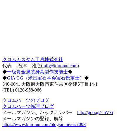
クロムカスタム工房株式会社
代表 石津 雅之(
info@kuromu.com
)
◆
一級貴金属装身具製作技能士
◆
◆
GIA GG（米国宝石学会宝石鑑定士）
◆
546-0041 大阪府大阪市東住吉区桑津5丁目14-1
(TEL) 0120-958-966
クロムハーツのブログ
クロムハーツ修理ブログ
メールマガジン、バックナンバー
http://goo.gl/sthVxi
メールマガジンの登録、解除
https://www.kuromu.com/blog/archives/7098