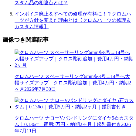
スタム品の相違点とは？
インボイス廃止＆すべての修理が有料に！？クロムハ
ーツが方針を変えた理由とは【クロムハーツの修理＆
カスタム情報】
画像つき関連記事
クロムハーツ スペーサーリング6mmを8号→14号へ大
幅サイズアップ｜クロス彫刻追加｜費用4万円・納期2
ヶ月
2026年7月30日
クロムハーツ ナローVバンドリングにダイヤ5石カスタ
ム｜0.136ct｜費用5万円・納期2ヶ月｜鑑別書付き
2026
年7月11日