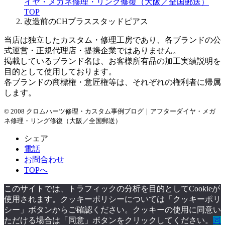
イヤ・メガネ修理・リング修復（大阪／全国郵送）
イ
TOP
ブ
改造前のCHプラススタッドピアス
当店は独立したカスタム・修理工房であり、各ブランドの公
式運営・正規代理店・提携企業ではありません。
掲載しているブランド名は、お客様所有品の加工実績説明を
目的として使用しております。
各ブランドの商標権・意匠権等は、それぞれの権利者に帰属
します。
© 2008 クロムハーツ修理・カスタム事例ブログ｜アフターダイヤ・メガ
ネ修理・リング修復（大阪／全国郵送）
シェア
電話
お問合わせ
TOPへ
このサイトでは、トラフィックの分析を目的としてCookieが
使用されます。クッキーポリシーについては「クッキーポリ
シー」ボタンからご確認ください。クッキーの使用に同意い
ただける場合は「同意」ボタンをクリックしてください。
同