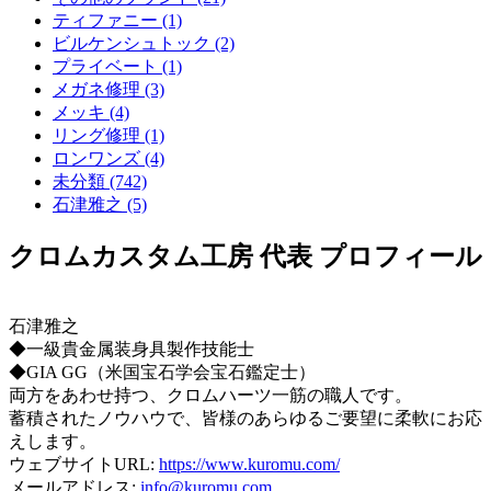
ティファニー (1)
ビルケンシュトック (2)
プライベート (1)
メガネ修理 (3)
メッキ (4)
リング修理 (1)
ロンワンズ (4)
未分類 (742)
石津雅之 (5)
クロムカスタム工房 代表 プロフィール
石津雅之
◆一級貴金属装身具製作技能士
◆GIA GG（米国宝石学会宝石鑑定士）
両方をあわせ持つ、クロムハーツ一筋の職人です。
蓄積されたノウハウで、皆様のあらゆるご要望に柔軟にお応
えします。
ウェブサイトURL:
https://www.kuromu.com/
メールアドレス:
info@kuromu.com