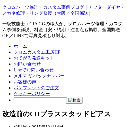
クロムハーツ修理・カスタム事例ブログ｜アフターダイヤ・
メガネ修理・リング修復（大阪／全国郵送）
一級技能士＋GIA GGの職人が、クロムハーツ修理・カスタ
ム事例を解説。料金目安・納期・注意点も掲載。全国郵送
OK／LINEで写真見積もり対応。
ホーム
クロムカスタム工房HP
おてがる発送キット
お問い合わせ
Lineでお問い合わせ
メルマガ バックナンバー
お客様の声
パンフレットのご注文
クッキーポリシー
改造前のCHプラススタッドピアス
公開日：
2015年12月14日