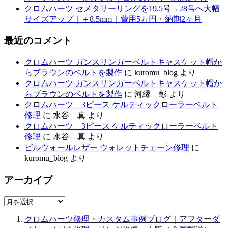
クロムハーツ セメタリーリングを19.5号→28号へ大幅
サイズアップ｜＋8.5mm｜費用5万円・納期2ヶ月
最近のコメント
クロムハーツ ガンスリンガーベルトキャスケット帽か
らブラウンのベルトを製作
に
kuromu_blog
より
クロムハーツ ガンスリンガーベルトキャスケット帽か
らブラウンのベルトを製作
に
河縁 彰
より
クロムハーツ 3ピース ケルティックローラーベルト
修理
に
水谷 真
より
クロムハーツ 3ピース ケルティックローラーベルト
修理
に
水谷 真
より
ビルウォールレザー ウォレットチェーン修理
に
kuromu_blog
より
アーカイブ
ア
ー
クロムハーツ修理・カスタム事例ブログ｜アフターダ
カ