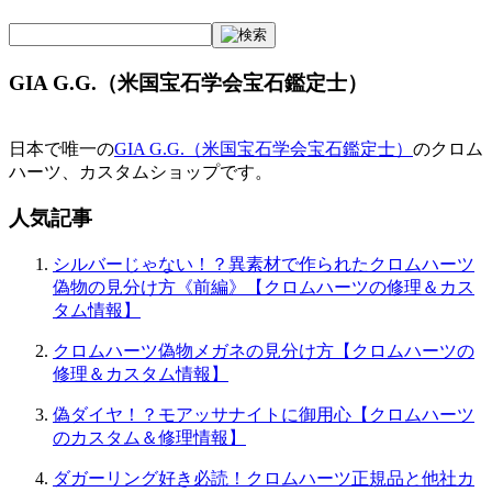
ナ
ビ
GIA G.G.（米国宝石学会宝石鑑定士）
ゲ
ー
日本で唯一の
GIA G.G.（米国宝石学会宝石鑑定士）
のクロム
シ
ハーツ、カスタムショップです。
ョ
人気記事
ン
シルバーじゃない！？異素材で作られたクロムハーツ
偽物の見分け方《前編》【クロムハーツの修理＆カス
タム情報】
クロムハーツ偽物メガネの見分け方【クロムハーツの
修理＆カスタム情報】
偽ダイヤ！？モアッサナイトに御用心【クロムハーツ
のカスタム＆修理情報】
ダガーリング好き必読！クロムハーツ正規品と他社カ