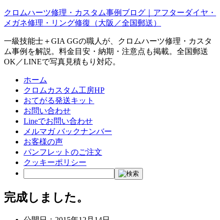
クロムハーツ修理・カスタム事例ブログ｜アフターダイヤ・
メガネ修理・リング修復（大阪／全国郵送）
一級技能士＋GIA GGの職人が、クロムハーツ修理・カスタ
ム事例を解説。料金目安・納期・注意点も掲載。全国郵送
OK／LINEで写真見積もり対応。
ホーム
クロムカスタム工房HP
おてがる発送キット
お問い合わせ
Lineでお問い合わせ
メルマガ バックナンバー
お客様の声
パンフレットのご注文
クッキーポリシー
完成しました。
公開日：
2015年12月14日