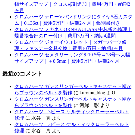
幅サイズアップ｜クロス彫刻追加｜費用4万円・納期2
ヶ月
クロムハーツ ナローVバンドリングにダイヤ5石カスタ
ム｜0.136ct｜費用5万円・納期2ヶ月｜鑑別書付き
クロムハーツ メガネ CORNHAULASS 中芯折れ修理｜
蝶番接合部のロー付け｜費用3万円・納期4週間
クロムハーツ ジョーイウォレット｜ダガーパーツ修
理・ファスナー金具交換｜費用10万円・納期3ヶ月
クロムハーツ セメタリーリングを19.5号→28号へ大幅
サイズアップ｜＋8.5mm｜費用5万円・納期2ヶ月
最近のコメント
クロムハーツ ガンスリンガーベルトキャスケット帽か
らブラウンのベルトを製作
に
kuromu_blog
より
クロムハーツ ガンスリンガーベルトキャスケット帽か
らブラウンのベルトを製作
に
河縁 彰
より
クロムハーツ 3ピース ケルティックローラーベルト
修理
に
水谷 真
より
クロムハーツ 3ピース ケルティックローラーベルト
修理
に
水谷 真
より