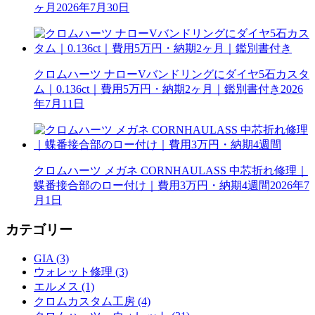
ヶ月
2026年7月30日
クロムハーツ ナローVバンドリングにダイヤ5石カスタ
ム｜0.136ct｜費用5万円・納期2ヶ月｜鑑別書付き
2026
年7月11日
クロムハーツ メガネ CORNHAULASS 中芯折れ修理｜
蝶番接合部のロー付け｜費用3万円・納期4週間
2026年7
月1日
カテゴリー
GIA (3)
ウォレット修理 (3)
エルメス (1)
クロムカスタム工房 (4)