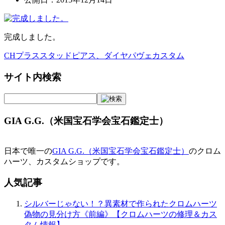
完成しました。
CHプラススタッドピアス、ダイヤパヴェカスタム
投
稿
サイト内検索
ナ
ビ
GIA G.G.（米国宝石学会宝石鑑定士）
ゲ
ー
日本で唯一の
GIA G.G.（米国宝石学会宝石鑑定士）
のクロム
シ
ハーツ、カスタムショップです。
ョ
人気記事
ン
シルバーじゃない！？異素材で作られたクロムハーツ
偽物の見分け方《前編》【クロムハーツの修理＆カス
タム情報】