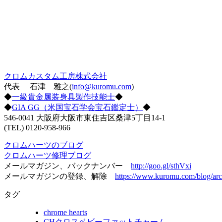
クロムカスタム工房株式会社
代表 石津 雅之(
info@kuromu.com
)
◆
一級貴金属装身具製作技能士
◆
◆
GIA GG（米国宝石学会宝石鑑定士）
◆
546-0041 大阪府大阪市東住吉区桑津5丁目14-1
(TEL) 0120-958-966
クロムハーツのブログ
クロムハーツ修理ブログ
メールマガジン、バックナンバー
http://goo.gl/sthVxi
メールマガジンの登録、解除
https://www.kuromu.com/blog/arc
タグ
chrome hearts
CHクロスベビーファットチャーム