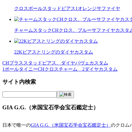
クロスボールスタッドピアス1オレンジサファイヤ
チャームスタックCHクロス、ブルーサファイヤカスタ
22Kピアスとリングのダイヤカスタム
CHプラススタッドピアス、ダイヤパヴェカスタム
投
1ボールタイニーCHクロスチャーム 2ダイヤカスタム
稿
サイト内検索
ナ
ビ
ゲ
GIA G.G.（米国宝石学会宝石鑑定士）
ー
シ
日本で唯一の
GIA G.G.（米国宝石学会宝石鑑定士）
のクロム
ョ