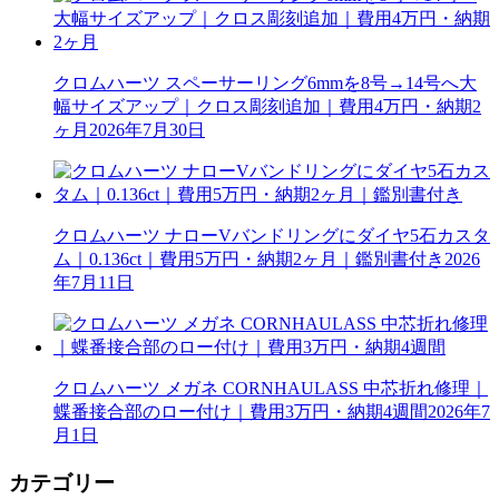
クロムハーツ スペーサーリング6mmを8号→14号へ大
幅サイズアップ｜クロス彫刻追加｜費用4万円・納期2
ヶ月
2026年7月30日
クロムハーツ ナローVバンドリングにダイヤ5石カスタ
ム｜0.136ct｜費用5万円・納期2ヶ月｜鑑別書付き
2026
年7月11日
クロムハーツ メガネ CORNHAULASS 中芯折れ修理｜
蝶番接合部のロー付け｜費用3万円・納期4週間
2026年7
月1日
カテゴリー