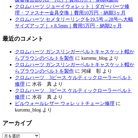
クロムハーツ ジョーイウォレット｜ダガーパーツ修
理・ファスナー金具交換｜費用10万円・納期3ヶ月
クロムハーツ セメタリーリングを19.5号→28号へ大幅
サイズアップ｜＋8.5mm｜費用5万円・納期2ヶ月
最近のコメント
クロムハーツ ガンスリンガーベルトキャスケット帽か
らブラウンのベルトを製作
に
kuromu_blog
より
クロムハーツ ガンスリンガーベルトキャスケット帽か
らブラウンのベルトを製作
に
河縁 彰
より
クロムハーツ 3ピース ケルティックローラーベルト
修理
に
水谷 真
より
クロムハーツ 3ピース ケルティックローラーベルト
修理
に
水谷 真
より
ビルウォールレザー ウォレットチェーン修理
に
kuromu_blog
より
アーカイブ
ア