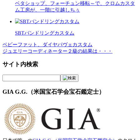
ベタショップ、フォーチュン移転～で、クロムカスタ
ム工房が、一階に引越しちぅ
SBTバンドリングカスタム
ベビーファット、ダイヤパヴェカスタム
投
ジュエリーコーディネーター２級の結果は・・・
稿
サイト内検索
ナ
ビ
ゲ
GIA G.G.（米国宝石学会宝石鑑定士）
ー
シ
ョ
ン