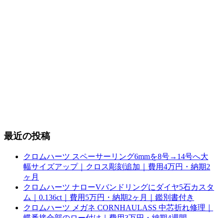
最近の投稿
クロムハーツ スペーサーリング6mmを8号→14号へ大
幅サイズアップ｜クロス彫刻追加｜費用4万円・納期2
ヶ月
クロムハーツ ナローVバンドリングにダイヤ5石カスタ
ム｜0.136ct｜費用5万円・納期2ヶ月｜鑑別書付き
クロムハーツ メガネ CORNHAULASS 中芯折れ修理｜
蝶番接合部のロー付け｜費用3万円・納期4週間