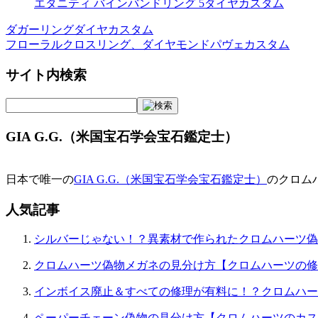
エタニティ バインバンドリング 5ダイヤカスタム
ダガーリングダイヤカスタム
投
フローラルクロスリング、ダイヤモンドパヴェカスタム
稿
サイト内検索
ナ
ビ
ゲ
GIA G.G.（米国宝石学会宝石鑑定士）
ー
シ
日本で唯一の
GIA G.G.（米国宝石学会宝石鑑定士）
のクロム
ョ
人気記事
ン
シルバーじゃない！？異素材で作られたクロムハーツ偽
クロムハーツ偽物メガネの見分け方【クロムハーツの修
インボイス廃止＆すべての修理が有料に！？クロムハー
ペーパーチェーン偽物の見分け方【クロムハーツのカス