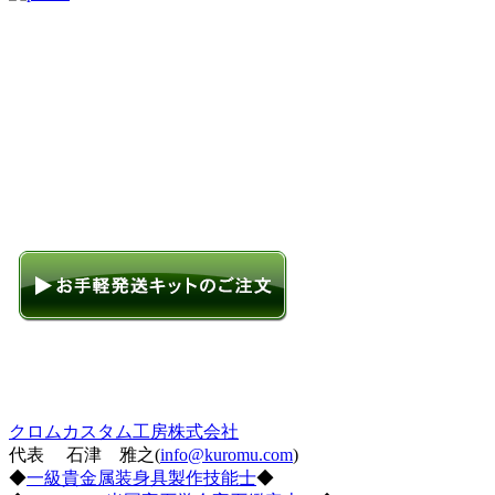
クロムカスタム工房株式会社
代表 石津 雅之(
info@kuromu.com
)
◆
一級貴金属装身具製作技能士
◆