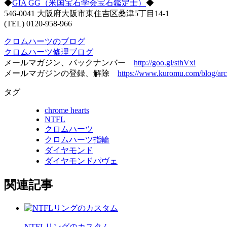
◆
GIA GG（米国宝石学会宝石鑑定士）
◆
546-0041 大阪府大阪市東住吉区桑津5丁目14-1
(TEL) 0120-958-966
クロムハーツのブログ
クロムハーツ修理ブログ
メールマガジン、バックナンバー
http://goo.gl/sthVxi
メールマガジンの登録、解除
https://www.kuromu.com/blog/arc
タグ
chrome hearts
NTFL
クロムハーツ
クロムハーツ指輪
ダイヤモンド
ダイヤモンドパヴェ
関連記事
NTFLリングのカスタム