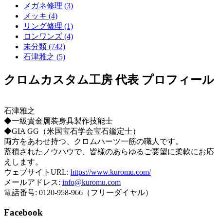
メガネ修理 (3)
メッキ (4)
リング修理 (1)
ロンワンズ (4)
未分類 (742)
石津雅之 (5)
クロムカスタム工房 代表 プロフィール
石津雅之
◆一級貴金属装身具製作技能士
◆GIA GG（米国宝石学会宝石鑑定士）
両方をあわせ持つ、クロムハーツ一筋の職人です。
蓄積されたノウハウで、皆様のあらゆるご要望に柔軟にお応
えします。
ウェブサイトURL:
https://www.kuromu.com/
メールアドレス:
info@kuromu.com
電話番号: 0120-958-966（フリーダイヤル）
Facebook