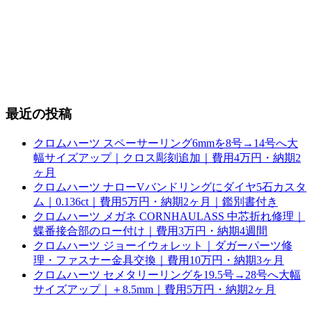
最近の投稿
クロムハーツ スペーサーリング6mmを8号→14号へ大
幅サイズアップ｜クロス彫刻追加｜費用4万円・納期2
ヶ月
クロムハーツ ナローVバンドリングにダイヤ5石カスタ
ム｜0.136ct｜費用5万円・納期2ヶ月｜鑑別書付き
クロムハーツ メガネ CORNHAULASS 中芯折れ修理｜
蝶番接合部のロー付け｜費用3万円・納期4週間
クロムハーツ ジョーイウォレット｜ダガーパーツ修
理・ファスナー金具交換｜費用10万円・納期3ヶ月
クロムハーツ セメタリーリングを19.5号→28号へ大幅
サイズアップ｜＋8.5mm｜費用5万円・納期2ヶ月