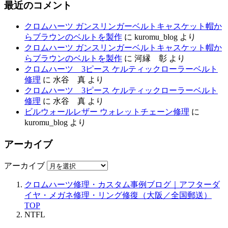
最近のコメント
クロムハーツ ガンスリンガーベルトキャスケット帽か
らブラウンのベルトを製作
に
kuromu_blog
より
クロムハーツ ガンスリンガーベルトキャスケット帽か
らブラウンのベルトを製作
に
河縁 彰
より
クロムハーツ 3ピース ケルティックローラーベルト
修理
に
水谷 真
より
クロムハーツ 3ピース ケルティックローラーベルト
修理
に
水谷 真
より
ビルウォールレザー ウォレットチェーン修理
に
kuromu_blog
より
アーカイブ
アーカイブ
クロムハーツ修理・カスタム事例ブログ｜アフターダ
イヤ・メガネ修理・リング修復（大阪／全国郵送）
TOP
NTFL