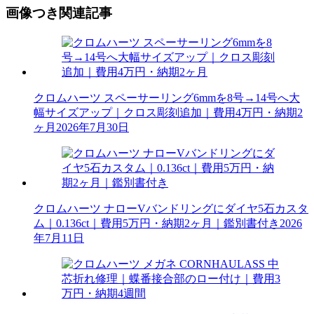
画像つき関連記事
クロムハーツ スペーサーリング6mmを8号→14号へ大
幅サイズアップ｜クロス彫刻追加｜費用4万円・納期2
ヶ月
2026年7月30日
クロムハーツ ナローVバンドリングにダイヤ5石カスタ
ム｜0.136ct｜費用5万円・納期2ヶ月｜鑑別書付き
2026
年7月11日