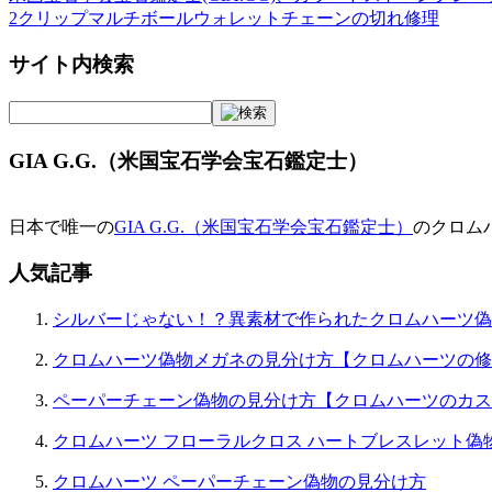
投
2クリップマルチボールウォレットチェーンの切れ修理
稿
サイト内検索
ナ
ビ
ゲ
GIA G.G.（米国宝石学会宝石鑑定士）
ー
シ
日本で唯一の
GIA G.G.（米国宝石学会宝石鑑定士）
のクロム
ョ
人気記事
ン
シルバーじゃない！？異素材で作られたクロムハーツ偽
クロムハーツ偽物メガネの見分け方【クロムハーツの修
ペーパーチェーン偽物の見分け方【クロムハーツのカス
クロムハーツ フローラルクロス ハートブレスレット偽
クロムハーツ ペーパーチェーン偽物の見分け方