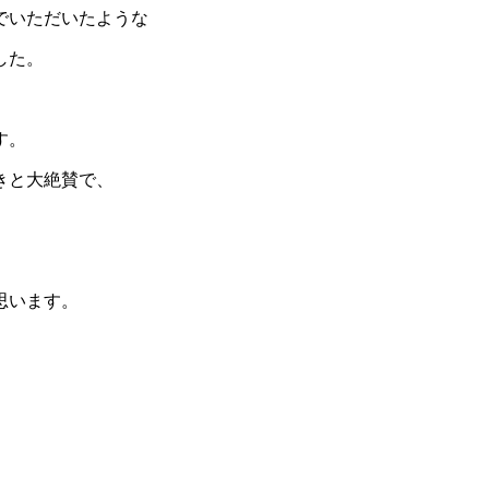
でいただいたような
した。
す。
きと大絶賛で、
思います。