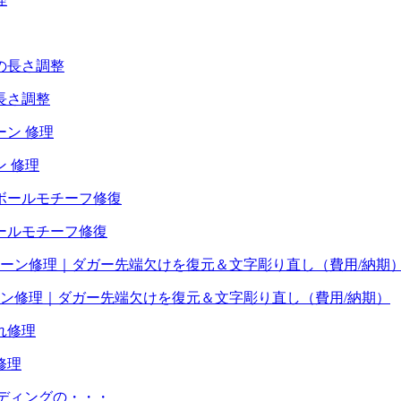
長さ調整
 修理
ールモチーフ修復
ーン修理｜ダガー先端欠けを復元＆文字彫り直し（費用/納期）
修理
ーディングの・・・