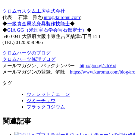
クロムカスタム工房株式会社
代表 石津 雅之(
info@kuromu.com
)
◆
一級貴金属装身具製作技能士
◆
◆
GIA GG（米国宝石学会宝石鑑定士）
◆
546-0041 大阪府大阪市東住吉区桑津5丁目14-1
(TEL) 0120-958-966
クロムハーツのブログ
クロムハーツ修理ブログ
メールマガジン、バックナンバー
http://goo.gl/sthVxi
メールマガジンの登録、解除
https://www.kuromu.com/blog/arc
タグ
ウォレットチェーン
ジミーチュウ
ブラックロジウム
関連記事