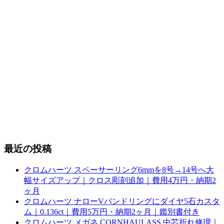
最近の投稿
クロムハーツ スペーサーリング6mmを8号→14号へ大
幅サイズアップ｜クロス彫刻追加｜費用4万円・納期2
ヶ月
クロムハーツ ナローVバンドリングにダイヤ5石カスタ
ム｜0.136ct｜費用5万円・納期2ヶ月｜鑑別書付き
クロムハーツ メガネ CORNHAULASS 中芯折れ修理｜