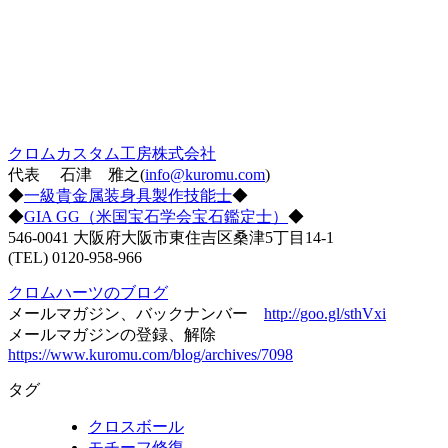
クロムカスタム工房株式会社
代表 石津 雅之(
info@kuromu.com
)
◆
一級貴金属装身具製作技能士
◆
◆
GIA GG（米国宝石学会宝石鑑定士）
◆
546-0041 大阪府大阪市東住吉区桑津5丁目14-1
(TEL) 0120-958-966
クロムハーツのブログ
メールマガジン、バックナンバー
http://goo.gl/sthVxi
メールマガジンの登録、解除
https://www.kuromu.com/blog/archives/7098
タグ
クロスボール
モチーフ修復