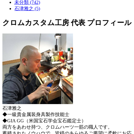
未分類 (742)
石津雅之 (5)
クロムカスタム工房 代表 プロフィール
石津雅之
◆一級貴金属装身具製作技能士
◆GIA GG（米国宝石学会宝石鑑定士）
両方をあわせ持つ、クロムハーツ一筋の職人です。
蓄積されたノウハウで、皆様のあらゆるご要望に柔軟にお応