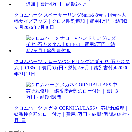
クロムハーツ スペーサーリング6mmを8号→14号へ大
幅サイズアップ｜クロス彫刻追加｜費用4万円・納期2
ヶ月
2026年7月30日
クロムハーツ ナローVバンドリングにダイヤ5石カスタ
ム｜0.136ct｜費用5万円・納期2ヶ月｜鑑別書付き
2026
年7月11日
クロムハーツ メガネ CORNHAULASS 中芯折れ修理｜
蝶番接合部のロー付け｜費用3万円・納期4週間
2026年7
月1日