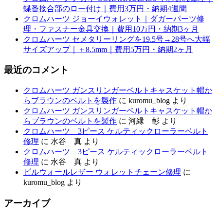
蝶番接合部のロー付け｜費用3万円・納期4週間
クロムハーツ ジョーイウォレット｜ダガーパーツ修
理・ファスナー金具交換｜費用10万円・納期3ヶ月
クロムハーツ セメタリーリングを19.5号→28号へ大幅
サイズアップ｜＋8.5mm｜費用5万円・納期2ヶ月
最近のコメント
クロムハーツ ガンスリンガーベルトキャスケット帽か
らブラウンのベルトを製作
に
kuromu_blog
より
クロムハーツ ガンスリンガーベルトキャスケット帽か
らブラウンのベルトを製作
に
河縁 彰
より
クロムハーツ 3ピース ケルティックローラーベルト
修理
に
水谷 真
より
クロムハーツ 3ピース ケルティックローラーベルト
修理
に
水谷 真
より
ビルウォールレザー ウォレットチェーン修理
に
kuromu_blog
より
アーカイブ