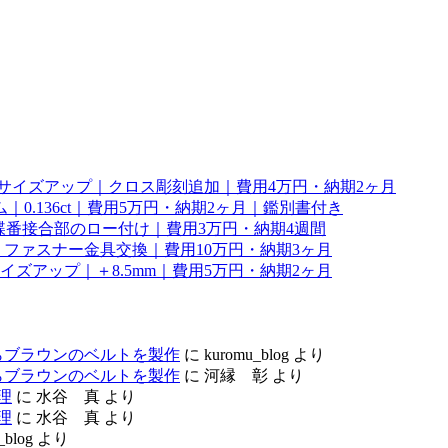
幅サイズアップ｜クロス彫刻追加｜費用4万円・納期2ヶ月
0.136ct｜費用5万円・納期2ヶ月｜鑑別書付き
理｜蝶番接合部のロー付け｜費用3万円・納期4週間
ファスナー金具交換｜費用10万円・納期3ヶ月
サイズアップ｜＋8.5mm｜費用5万円・納期2ヶ月
らブラウンのベルトを製作
に
kuromu_blog
より
らブラウンのベルトを製作
に
河縁 彰
より
理
に
水谷 真
より
理
に
水谷 真
より
_blog
より