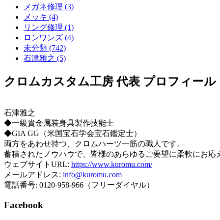
メガネ修理 (3)
メッキ (4)
リング修理 (1)
ロンワンズ (4)
未分類 (742)
石津雅之 (5)
クロムカスタム工房 代表 プロフィール
石津雅之
◆一級貴金属装身具製作技能士
◆GIA GG（米国宝石学会宝石鑑定士）
両方をあわせ持つ、クロムハーツ一筋の職人です。
蓄積されたノウハウで、皆様のあらゆるご要望に柔軟にお応
ウェブサイトURL:
https://www.kuromu.com/
メールアドレス:
info@kuromu.com
電話番号: 0120-958-966（フリーダイヤル）
Facebook