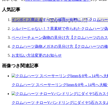
シ
ョ
人気記事
ン
インボイス廃止＆すべての修理が有料に！？クロムハー
シルバーじゃない！？異素材で作られたクロムハーツ偽
ペーパーチェーン偽物の見分け方【クロムハーツのカス
クロムハーツ偽物メガネの見分け方【クロムハーツの修
お支払い方法変更のお知らせ
画像つき関連記事
クロムハーツ スペーサーリング6mmを8号→14号へ大
クロムハーツ ナローVバンドリングにダイヤ5石カスタム｜