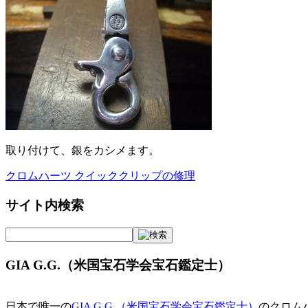
取り付けて、銀をカシメます。
クロムハーツ クイッククリップの修理
投
稿
サイト内検索
ナ
ビ
GIA G.G.（米国宝石学会宝石鑑定士）
ゲ
ー
日本で唯一の
GIA G.G.（米国宝石学会宝石鑑定士）
のクロム