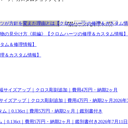
ツが方針を変えた理由とは【クロムハーツの修理＆カスタム情
物の見分け方《前編》【クロムハーツの修理＆カスタム情報】
タム＆修理情報】
理＆カスタム情報】
幅サイズアップ｜クロス彫刻追加｜費用4万円・納期2ヶ月
2026年
0.136ct｜費用5万円・納期2ヶ月｜鑑別書付き
2026年7月11日