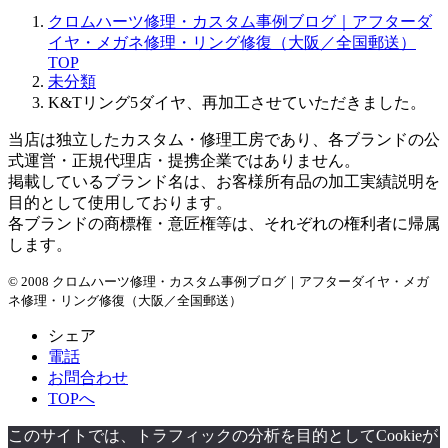
ー
クロムハーツ修理・カスタム事例ブログ｜アフターダ
カ
イヤ・メガネ修理・リング修復（大阪／全国郵送）
イ
TOP
ブ
未分類
K&Tリング5ダイヤ、再加工させていただきました。
当店は独立したカスタム・修理工房であり、各ブランドの公
式運営・正規代理店・提携企業ではありません。
掲載しているブランド名は、お客様所有品の加工実績説明を
目的として使用しております。
各ブランドの商標権・意匠権等は、それぞれの権利者に帰属
します。
© 2008 クロムハーツ修理・カスタム事例ブログ｜アフターダイヤ・メガ
ネ修理・リング修復（大阪／全国郵送）
シェア
電話
お問合わせ
TOPへ
このサイトでは、トラフィックの分析を目的としてCookieが