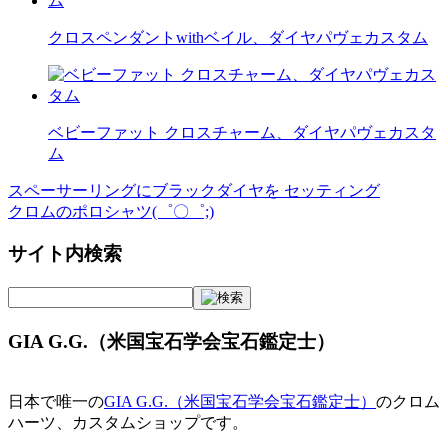
クロスペンダントwithベイル、ダイヤパヴェカスタム
ベビーファット クロスチャーム、ダイヤパヴェカスタ
ム
スペーサーリングにブラックダイヤを セッティング
投
クロムのポロシャツ(゜〇゜;)
稿
サイト内検索
ナ
ビ
ゲ
GIA G.G.（米国宝石学会宝石鑑定士）
ー
シ
日本で唯一の
GIA G.G.（米国宝石学会宝石鑑定士）
のクロム
ョ
ハーツ、カスタムショップです。