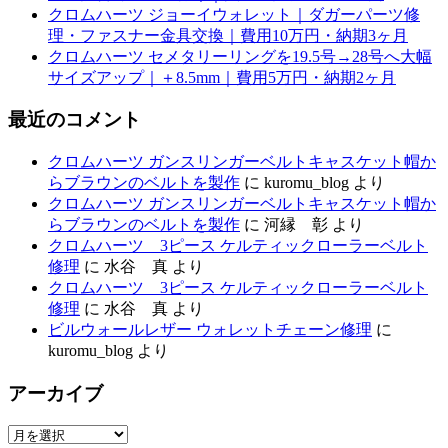
クロムハーツ ジョーイウォレット｜ダガーパーツ修
理・ファスナー金具交換｜費用10万円・納期3ヶ月
クロムハーツ セメタリーリングを19.5号→28号へ大幅
サイズアップ｜＋8.5mm｜費用5万円・納期2ヶ月
最近のコメント
クロムハーツ ガンスリンガーベルトキャスケット帽か
らブラウンのベルトを製作
に
kuromu_blog
より
クロムハーツ ガンスリンガーベルトキャスケット帽か
らブラウンのベルトを製作
に
河縁 彰
より
クロムハーツ 3ピース ケルティックローラーベルト
修理
に
水谷 真
より
クロムハーツ 3ピース ケルティックローラーベルト
修理
に
水谷 真
より
ビルウォールレザー ウォレットチェーン修理
に
kuromu_blog
より
アーカイブ
ア