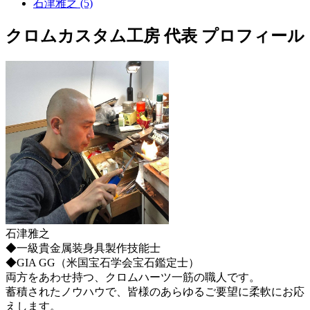
石津雅之 (5)
クロムカスタム工房 代表 プロフィール
石津雅之
◆一級貴金属装身具製作技能士
◆GIA GG（米国宝石学会宝石鑑定士）
両方をあわせ持つ、クロムハーツ一筋の職人です。
蓄積されたノウハウで、皆様のあらゆるご要望に柔軟にお応
えします。