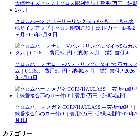
クロムハーツ スペーサーリング6mmを8号→14号へ大
幅サイズアップ｜クロス彫刻追加｜費用4万円・納期2
ヶ月
2026年7月30日
クロムハーツ ナローVバンドリングにダイヤ5石カスタ
ム｜0.136ct｜費用5万円・納期2ヶ月｜鑑別書付き
2026
年7月11日
クロムハーツ メガネ CORNHAULASS 中芯折れ修理｜
蝶番接合部のロー付け｜費用3万円・納期4週間
2026年7
月1日
カテゴリー