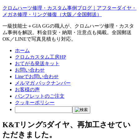
クロムハーツ修理・カスタム事例ブログ｜アフターダイヤ・
メガネ修理・リング修復（大阪／全国郵送）
一級技能士＋GIA GGの職人が、クロムハーツ修理・カスタ
ム事例を解説。料金目安・納期・注意点も掲載。全国郵送
OK／LINEで写真見積もり対応。
ホーム
クロムカスタム工房HP
おてがる発送キット
お問い合わせ
Lineでお問い合わせ
メルマガ バックナンバー
お客様の声
パンフレットのご注文
クッキーポリシー
K&Tリング5ダイヤ、再加工させてい
ただきました。