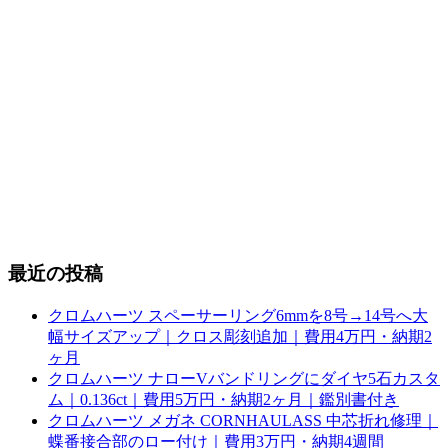
最近の投稿
クロムハーツ スペーサーリング6mmを8号→14号へ大
幅サイズアップ｜クロス彫刻追加｜費用4万円・納期2
ヶ月
クロムハーツ ナローVバンドリングにダイヤ5石カスタ
ム｜0.136ct｜費用5万円・納期2ヶ月｜鑑別書付き
クロムハーツ メガネ CORNHAULASS 中芯折れ修理｜
蝶番接合部のロー付け｜費用3万円・納期4週間