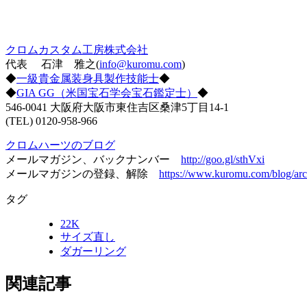
クロムカスタム工房株式会社
代表 石津 雅之(
info@kuromu.com
)
◆
一級貴金属装身具製作技能士
◆
◆
GIA GG（米国宝石学会宝石鑑定士）
◆
546-0041 大阪府大阪市東住吉区桑津5丁目14-1
(TEL) 0120-958-966
クロムハーツのブログ
メールマガジン、バックナンバー
http://goo.gl/sthVxi
メールマガジンの登録、解除
https://www.kuromu.com/blog/arc
タグ
22K
サイズ直し
ダガーリング
関連記事