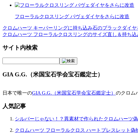
フローラルクロスリング パヴェダイヤをさらに改造
クロムハーツ キーパーリングに持ち込み石のブラックダイヤ
投
クロムハーツ フローラルクロスリングのサイズ直し＆持ち込
稿
サイト内検索
ナ
ビ
ゲ
GIA G.G.（米国宝石学会宝石鑑定士）
ー
シ
日本で唯一の
GIA G.G.（米国宝石学会宝石鑑定士）
のクロム
ョ
人気記事
ン
シルバーじゃない！？異素材で作られたクロムハーツ偽
クロムハーツ フローラルクロス ハートブレスレット偽