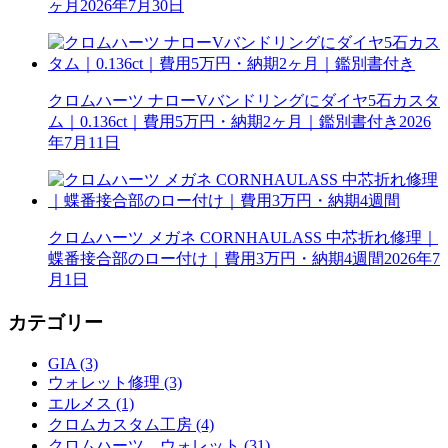
ヶ月
2026年7月30日
クロムハーツ ナローVバンドリングにダイヤ5石カスタ
ム｜0.136ct｜費用5万円・納期2ヶ月｜鑑別書付き
2026
年7月11日
クロムハーツ メガネ CORNHAULASS 中芯折れ修理｜
蝶番接合部のロー付け｜費用3万円・納期4週間
2026年7
月1日
カテゴリー
GIA (3)
ウォレット修理 (3)
エルメス (1)
クロムカスタム工房 (4)
クロムハーツ ウォレット (31)