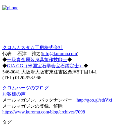
クロムカスタム工房株式会社
代表 石津 雅之(
info@kuromu.com
)
◆
一級貴金属装身具製作技能士
◆
◆
GIA GG（米国宝石学会宝石鑑定士）
◆
546-0041 大阪府大阪市東住吉区桑津5丁目14-1
(TEL) 0120-958-966
クロムハーツのブログ
お客様の声
メールマガジン、バックナンバー
http://goo.gl/sthVxi
メールマガジンの登録、解除
https://www.kuromu.com/blog/archives/7098
タグ