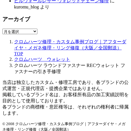
ビルウォールレザー ウォレットチェーン修理
に
kuromu_blog
より
アーカイブ
ア
ー
クロムハーツ修理・カスタム事例ブログ｜アフターダ
カ
イヤ・メガネ修理・リング修復（大阪／全国郵送）
イ
TOP
ブ
クロムハーツ ウォレット
クロムハーツ ラウンドファスナー RECウォレット フ
ァスナーの引き手修理
当店は独立したカスタム・修理工房であり、各ブランドの公
式運営・正規代理店・提携企業ではありません。
掲載しているブランド名は、お客様所有品の加工実績説明を
目的として使用しております。
各ブランドの商標権・意匠権等は、それぞれの権利者に帰属
します。
© 2008 クロムハーツ修理・カスタム事例ブログ｜アフターダイヤ・メガ
ネ修理・リング修復（大阪／全国郵送）