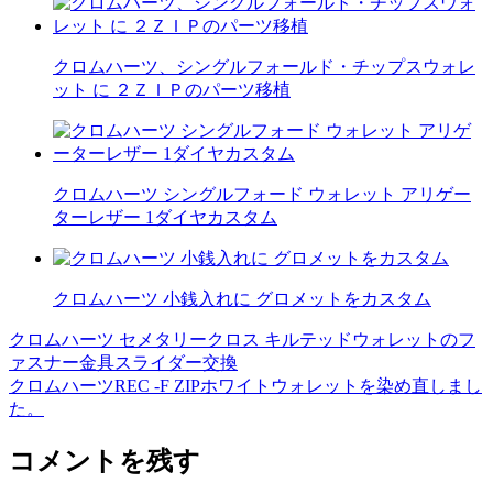
クロムハーツ、シングルフォールド・チップスウォレ
ット に ２ＺＩＰのパーツ移植
クロムハーツ シングルフォード ウォレット アリゲー
ターレザー 1ダイヤカスタム
クロムハーツ 小銭入れに グロメットをカスタム
クロムハーツ セメタリークロス キルテッドウォレットのフ
投
ァスナー金具スライダー交換
稿
クロムハーツREC -F ZIPホワイトウォレットを染め直しまし
た。
ナ
ビ
コメントを残す
ゲ