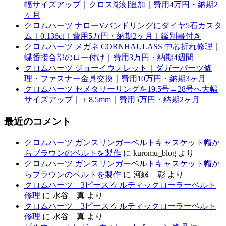
幅サイズアップ｜クロス彫刻追加｜費用4万円・納期2
ヶ月
クロムハーツ ナローVバンドリングにダイヤ5石カスタ
ム｜0.136ct｜費用5万円・納期2ヶ月｜鑑別書付き
クロムハーツ メガネ CORNHAULASS 中芯折れ修理｜
蝶番接合部のロー付け｜費用3万円・納期4週間
クロムハーツ ジョーイウォレット｜ダガーパーツ修
理・ファスナー金具交換｜費用10万円・納期3ヶ月
クロムハーツ セメタリーリングを19.5号→28号へ大幅
サイズアップ｜＋8.5mm｜費用5万円・納期2ヶ月
最近のコメント
クロムハーツ ガンスリンガーベルトキャスケット帽か
らブラウンのベルトを製作
に
kuromu_blog
より
クロムハーツ ガンスリンガーベルトキャスケット帽か
らブラウンのベルトを製作
に
河縁 彰
より
クロムハーツ 3ピース ケルティックローラーベルト
修理
に
水谷 真
より
クロムハーツ 3ピース ケルティックローラーベルト
修理
に
水谷 真
より