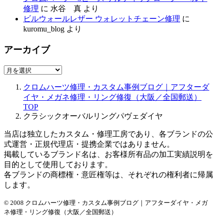
修理
に
水谷 真
より
ビルウォールレザー ウォレットチェーン修理
に
kuromu_blog
より
アーカイブ
ア
ー
クロムハーツ修理・カスタム事例ブログ｜アフターダ
カ
イヤ・メガネ修理・リング修復（大阪／全国郵送）
イ
TOP
ブ
クラシックオーバルリングパヴェダイヤ
当店は独立したカスタム・修理工房であり、各ブランドの公
式運営・正規代理店・提携企業ではありません。
掲載しているブランド名は、お客様所有品の加工実績説明を
目的として使用しております。
各ブランドの商標権・意匠権等は、それぞれの権利者に帰属
します。
© 2008 クロムハーツ修理・カスタム事例ブログ｜アフターダイヤ・メガ
ネ修理・リング修復（大阪／全国郵送）