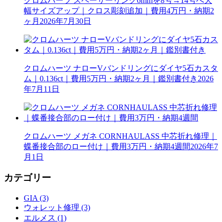
クロムハーツ スペーサーリング6mmを8号→14号へ大
幅サイズアップ｜クロス彫刻追加｜費用4万円・納期2
ヶ月
2026年7月30日
クロムハーツ ナローVバンドリングにダイヤ5石カスタ
ム｜0.136ct｜費用5万円・納期2ヶ月｜鑑別書付き
2026
年7月11日
クロムハーツ メガネ CORNHAULASS 中芯折れ修理｜
蝶番接合部のロー付け｜費用3万円・納期4週間
2026年7
月1日
カテゴリー
GIA (3)
ウォレット修理 (3)
エルメス (1)