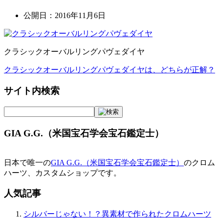
公開日：
2016年11月6日
クラシックオーバルリングパヴェダイヤ
クラシックオーバルリングパヴェダイヤは、どちらが正解？
投
稿
サイト内検索
ナ
ビ
GIA G.G.（米国宝石学会宝石鑑定士）
ゲ
ー
日本で唯一の
GIA G.G.（米国宝石学会宝石鑑定士）
のクロム
シ
ハーツ、カスタムショップです。
ョ
人気記事
ン
シルバーじゃない！？異素材で作られたクロムハーツ