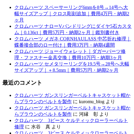
クロムハーツ スペーサーリング6mmを8号→14号へ大
幅サイズアップ｜クロス彫刻追加｜費用4万円・納期2
ヶ月
クロムハーツ ナローVバンドリングにダイヤ5石カスタ
ム｜0.136ct｜費用5万円・納期2ヶ月｜鑑別書付き
クロムハーツ メガネ CORNHAULASS 中芯折れ修理｜
蝶番接合部のロー付け｜費用3万円・納期4週間
クロムハーツ ジョーイウォレット｜ダガーパーツ修
理・ファスナー金具交換｜費用10万円・納期3ヶ月
クロムハーツ セメタリーリングを19.5号→28号へ大幅
サイズアップ｜＋8.5mm｜費用5万円・納期2ヶ月
最近のコメント
クロムハーツ ガンスリンガーベルトキャスケット帽か
らブラウンのベルトを製作
に
kuromu_blog
より
クロムハーツ ガンスリンガーベルトキャスケット帽か
らブラウンのベルトを製作
に
河縁 彰
より
クロムハーツ 3ピース ケルティックローラーベルト
修理
に
水谷 真
より
クロムハーツ 3ピース ケルティックローラーベルト