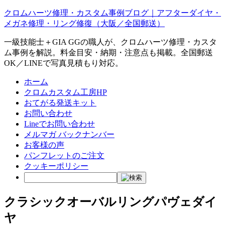
クロムハーツ修理・カスタム事例ブログ｜アフターダイヤ・
メガネ修理・リング修復（大阪／全国郵送）
一級技能士＋GIA GGの職人が、クロムハーツ修理・カスタ
ム事例を解説。料金目安・納期・注意点も掲載。全国郵送
OK／LINEで写真見積もり対応。
ホーム
クロムカスタム工房HP
おてがる発送キット
お問い合わせ
Lineでお問い合わせ
メルマガ バックナンバー
お客様の声
パンフレットのご注文
クッキーポリシー
クラシックオーバルリングパヴェダイ
ヤ