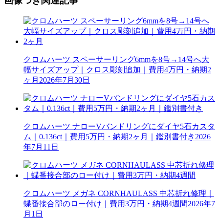
画像つき関連記事
クロムハーツ スペーサーリング6mmを8号→14号へ大
幅サイズアップ｜クロス彫刻追加｜費用4万円・納期2
ヶ月
2026年7月30日
クロムハーツ ナローVバンドリングにダイヤ5石カスタ
ム｜0.136ct｜費用5万円・納期2ヶ月｜鑑別書付き
2026
年7月11日
クロムハーツ メガネ CORNHAULASS 中芯折れ修理｜
蝶番接合部のロー付け｜費用3万円・納期4週間
2026年7
月1日