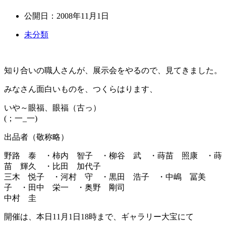
公開日：
2008年11月1日
未分類
知り合いの職人さんが、展示会をやるので、見てきました。
みなさん面白いものを、つくらはります、
いや～眼福、眼福（古っ）
(；一_一)
出品者（敬称略）
野路 泰 ・柿内 智子 ・柳谷 武 ・蒔苗 照康 ・蒔
苗 輝久 ・比田 加代子
三木 悦子 ・河村 守 ・黒田 浩子 ・中嶋 冨美
子 ・田中 栄一 ・奥野 剛司
中村 圭
開催は、本日11月1日18時まで、ギャラリー大宝にて