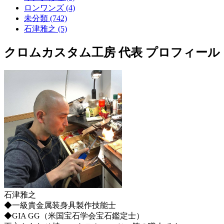
ロンワンズ (4)
未分類 (742)
石津雅之 (5)
クロムカスタム工房 代表 プロフィール
石津雅之
◆一級貴金属装身具製作技能士
◆GIA GG（米国宝石学会宝石鑑定士）