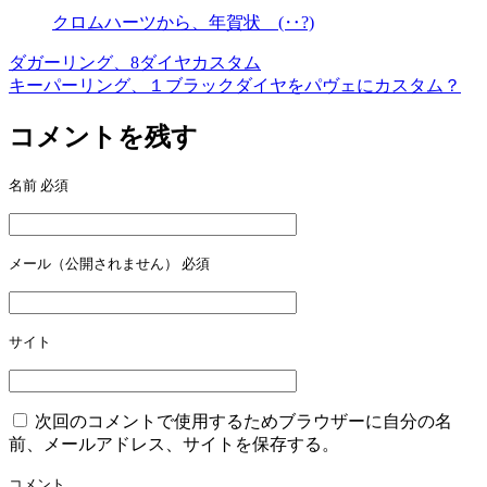
クロムハーツから、年賀状 (‥?)
ダガーリング、8ダイヤカスタム
投
キーパーリング、１ブラックダイヤをパヴェにカスタム？
稿
コメントを残す
ナ
ビ
名前
必須
ゲ
ー
メール（公開されません）
必須
シ
ョ
ン
サイト
次回のコメントで使用するためブラウザーに自分の名
前、メールアドレス、サイトを保存する。
コメント