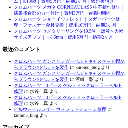
ム｜0.136ct｜費用5万円・納期2ヶ月｜鑑別書付き
クロムハーツ メガネ CORNHAULASS 中芯折れ修理｜
蝶番接合部のロー付け｜費用3万円・納期4週間
クロムハーツ ジョーイウォレット｜ダガーパーツ修
理・ファスナー金具交換｜費用10万円・納期3ヶ月
クロムハーツ セメタリーリングを19.5号→28号へ大幅
サイズアップ｜＋8.5mm｜費用5万円・納期2ヶ月
最近のコメント
クロムハーツ ガンスリンガーベルトキャスケット帽か
らブラウンのベルトを製作
に
kuromu_blog
より
クロムハーツ ガンスリンガーベルトキャスケット帽か
らブラウンのベルトを製作
に
河縁 彰
より
クロムハーツ 3ピース ケルティックローラーベルト
修理
に
水谷 真
より
クロムハーツ 3ピース ケルティックローラーベルト
修理
に
水谷 真
より
ビルウォールレザー ウォレットチェーン修理
に
kuromu_blog
より
アーカイブ