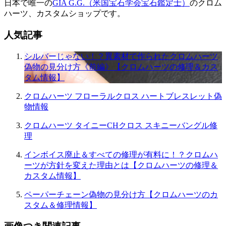
日本で唯一の
GIA G.G.（米国宝石学会宝石鑑定士）
のクロム
ハーツ、カスタムショップです。
人気記事
シルバーじゃない！？異素材で作られたクロムハーツ
偽物の見分け方《前編》【クロムハーツの修理＆カス
タム情報】
クロムハーツ フローラルクロス ハートブレスレット偽
物情報
クロムハーツ タイニーCHクロス スキニーバングル修
理
インボイス廃止＆すべての修理が有料に！？クロムハ
ーツが方針を変えた理由とは【クロムハーツの修理＆
カスタム情報】
ペーパーチェーン偽物の見分け方【クロムハーツのカ
スタム＆修理情報】