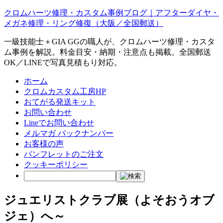
クロムハーツ修理・カスタム事例ブログ｜アフターダイヤ・
メガネ修理・リング修復（大阪／全国郵送）
一級技能士＋GIA GGの職人が、クロムハーツ修理・カスタ
ム事例を解説。料金目安・納期・注意点も掲載。全国郵送
OK／LINEで写真見積もり対応。
ホーム
クロムカスタム工房HP
おてがる発送キット
お問い合わせ
Lineでお問い合わせ
メルマガ バックナンバー
お客様の声
パンフレットのご注文
クッキーポリシー
ジュエリストクラブ展（よそおうオブ
ジェ）へ～