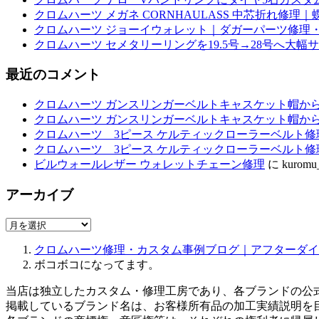
クロムハーツ メガネ CORNHAULASS 中芯折れ修
クロムハーツ ジョーイウォレット｜ダガーパーツ修理・
クロムハーツ セメタリーリングを19.5号→28号へ大幅
最近のコメント
クロムハーツ ガンスリンガーベルトキャスケット帽か
クロムハーツ ガンスリンガーベルトキャスケット帽か
クロムハーツ 3ピース ケルティックローラーベルト修
クロムハーツ 3ピース ケルティックローラーベルト修
ビルウォールレザー ウォレットチェーン修理
に
kuromu
アーカイブ
ア
ー
クロムハーツ修理・カスタム事例ブログ｜アフターダイ
カ
ボコボコになってます。
イ
ブ
当店は独立したカスタム・修理工房であり、各ブランドの公
掲載しているブランド名は、お客様所有品の加工実績説明を