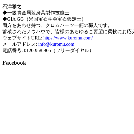
石津雅之
◆一級貴金属装身具製作技能士
◆GIA GG（米国宝石学会宝石鑑定士）
両方をあわせ持つ、クロムハーツ一筋の職人です。
蓄積されたノウハウで、皆様のあらゆるご要望に柔軟にお応
ウェブサイトURL:
https://www.kuromu.com/
メールアドレス:
info@kuromu.com
電話番号: 0120-958-966（フリーダイヤル）
Facebook