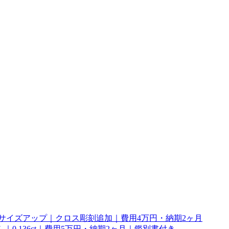
幅サイズアップ｜クロス彫刻追加｜費用4万円・納期2ヶ月
0.136ct｜費用5万円・納期2ヶ月｜鑑別書付き