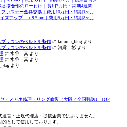
理｜蝶番接合部のロー付け｜費用3万円・納期4週間
ファスナー金具交換｜費用10万円・納期3ヶ月
サイズアップ｜＋8.5mm｜費用5万円・納期2ヶ月
らブラウンのベルトを製作
に
kuromu_blog
より
らブラウンのベルトを製作
に
河縁 彰
より
理
に
水谷 真
より
理
に
水谷 真
より
_blog
より
ヤ・メガネ修理・リング修復（大阪／全国郵送）
TOP
式運営・正規代理店・提携企業ではありません。
目的として使用しております。