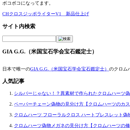
ボコボコになってます。
CHクロスジッポライターV1 新品仕上げ
投
稿
サイト内検索
ナ
ビ
GIA G.G.（米国宝石学会宝石鑑定士）
ゲ
ー
日本で唯一の
GIA G.G.（米国宝石学会宝石鑑定士）
のクロム
シ
ョ
人気記事
ン
シルバーじゃない！？異素材で作られたクロムハーツ偽
ペーパーチェーン偽物の見分け方【クロムハーツのカス
クロムハーツ フローラルクロス ハートブレスレット偽
クロムハーツ偽物メガネの見分け方【クロムハーツの修