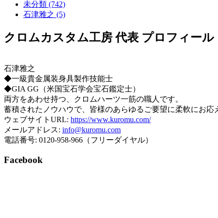
未分類 (742)
石津雅之 (5)
クロムカスタム工房 代表 プロフィール
石津雅之
◆一級貴金属装身具製作技能士
◆GIA GG（米国宝石学会宝石鑑定士）
両方をあわせ持つ、クロムハーツ一筋の職人です。
蓄積されたノウハウで、皆様のあらゆるご要望に柔軟にお応
ウェブサイトURL:
https://www.kuromu.com/
メールアドレス:
info@kuromu.com
電話番号: 0120-958-966（フリーダイヤル）
Facebook