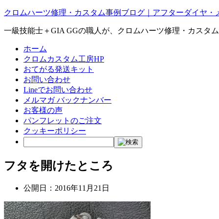
クロムハーツ修理・カスタム事例ブログ｜アフターダイヤ・
一級技能士＋GIA GGの職人が、クロムハーツ修理・カスタ
ホーム
クロムカスタム工房HP
おてがる発送キット
お問い合わせ
Lineでお問い合わせ
メルマガ バックナンバー
お客様の声
パンフレットのご注文
クッキーポリシー
フタを開けたところ
公開日：
2016年11月21日