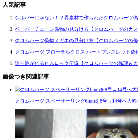
ョ
人気記事
ン
シルバーじゃない！？異素材で作られたクロムハーツ偽
ペーパーチェーン偽物の見分け方【クロムハーツのカス
クロムハーツ偽物メガネの見分け方【クロムハーツの修
クロムハーツ フローラルクロス ハートブレスレット偽
語り継がれるヒムロック伝説【クロムハーツの修理＆カ
画像つき関連記事
クロムハーツ スペーサーリング6mmを8号→14号へ大