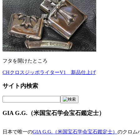
フタを開けたところ
CHクロスジッポライターV1 新品仕上げ
投
稿
サイト内検索
ナ
ビ
GIA G.G.（米国宝石学会宝石鑑定士）
ゲ
ー
日本で唯一の
GIA G.G.（米国宝石学会宝石鑑定士）
のクロム
シ