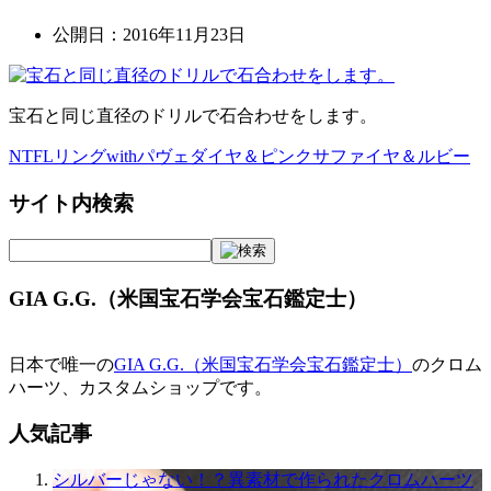
公開日：
2016年11月23日
宝石と同じ直径のドリルで石合わせをします。
NTFLリングwithパヴェダイヤ＆ピンクサファイヤ＆ルビー
投
稿
サイト内検索
ナ
ビ
GIA G.G.（米国宝石学会宝石鑑定士）
ゲ
ー
日本で唯一の
GIA G.G.（米国宝石学会宝石鑑定士）
のクロム
シ
ハーツ、カスタムショップです。
ョ
人気記事
ン
シルバーじゃない！？異素材で作られたクロムハーツ