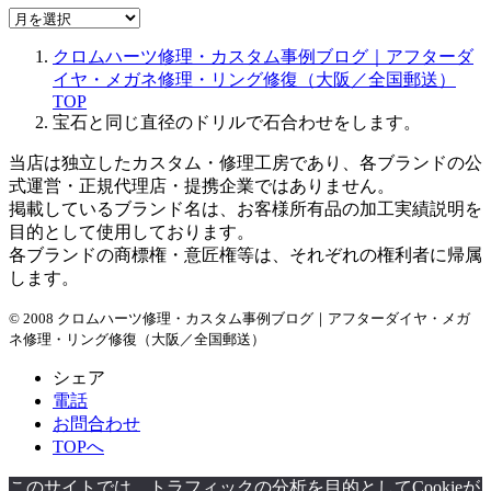
ア
ー
クロムハーツ修理・カスタム事例ブログ｜アフターダ
カ
イヤ・メガネ修理・リング修復（大阪／全国郵送）
イ
TOP
ブ
宝石と同じ直径のドリルで石合わせをします。
当店は独立したカスタム・修理工房であり、各ブランドの公
式運営・正規代理店・提携企業ではありません。
掲載しているブランド名は、お客様所有品の加工実績説明を
目的として使用しております。
各ブランドの商標権・意匠権等は、それぞれの権利者に帰属
します。
© 2008 クロムハーツ修理・カスタム事例ブログ｜アフターダイヤ・メガ
ネ修理・リング修復（大阪／全国郵送）
シェア
電話
お問合わせ
TOPへ
このサイトでは、トラフィックの分析を目的としてCookieが