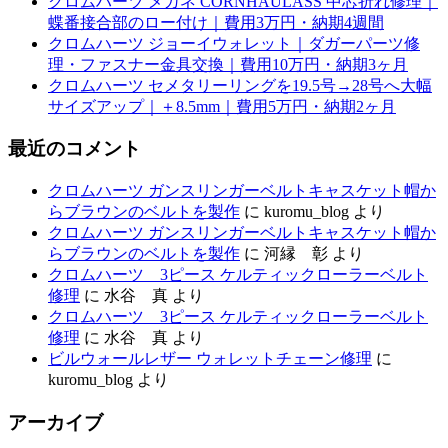
クロムハーツ メガネ CORNHAULASS 中芯折れ修理｜
蝶番接合部のロー付け｜費用3万円・納期4週間
クロムハーツ ジョーイウォレット｜ダガーパーツ修
理・ファスナー金具交換｜費用10万円・納期3ヶ月
クロムハーツ セメタリーリングを19.5号→28号へ大幅
サイズアップ｜＋8.5mm｜費用5万円・納期2ヶ月
最近のコメント
クロムハーツ ガンスリンガーベルトキャスケット帽か
らブラウンのベルトを製作
に
kuromu_blog
より
クロムハーツ ガンスリンガーベルトキャスケット帽か
らブラウンのベルトを製作
に
河縁 彰
より
クロムハーツ 3ピース ケルティックローラーベルト
修理
に
水谷 真
より
クロムハーツ 3ピース ケルティックローラーベルト
修理
に
水谷 真
より
ビルウォールレザー ウォレットチェーン修理
に
kuromu_blog
より
アーカイブ