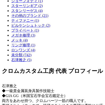
ジョーフォティ (1)
スターリンギア (2)
スタンリーゲス (4)
その他のブランド (21)
ティファニー (1)
ビルケンシュトック (2)
プライベート (1)
メガネ修理 (3)
メッキ (4)
リング修理 (1)
ロンワンズ (4)
未分類 (742)
石津雅之 (5)
クロムカスタム工房 代表 プロフィール
石津雅之
◆一級貴金属装身具製作技能士
◆GIA GG（米国宝石学会宝石鑑定士）
両方をあわせ持つ、クロムハーツ一筋の職人です。