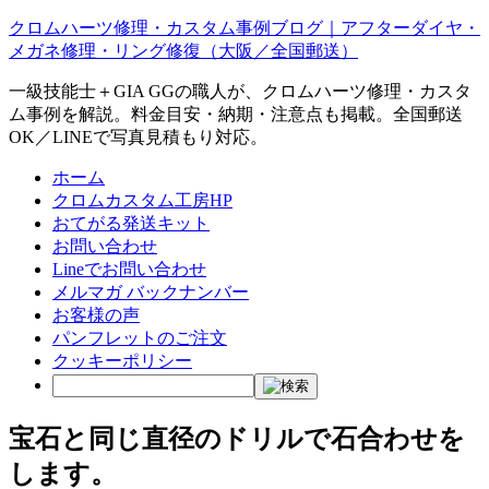
クロムハーツ修理・カスタム事例ブログ｜アフターダイヤ・
メガネ修理・リング修復（大阪／全国郵送）
一級技能士＋GIA GGの職人が、クロムハーツ修理・カスタ
ム事例を解説。料金目安・納期・注意点も掲載。全国郵送
OK／LINEで写真見積もり対応。
ホーム
クロムカスタム工房HP
おてがる発送キット
お問い合わせ
Lineでお問い合わせ
メルマガ バックナンバー
お客様の声
パンフレットのご注文
クッキーポリシー
宝石と同じ直径のドリルで石合わせを
します。