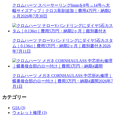
クロムハーツ スペーサーリング6mmを8号→14号へ大
幅サイズアップ｜クロス彫刻追加｜費用4万円・納期2
ヶ月
2026年7月30日
クロムハーツ ナローVバンドリングにダイヤ5石カスタ
ム｜0.136ct｜費用5万円・納期2ヶ月｜鑑別書付き
2026
年7月11日
クロムハーツ メガネ CORNHAULASS 中芯折れ修理｜
蝶番接合部のロー付け｜費用3万円・納期4週間
2026年7
月1日
カテゴリー
GIA (3)
ウォレット修理 (3)