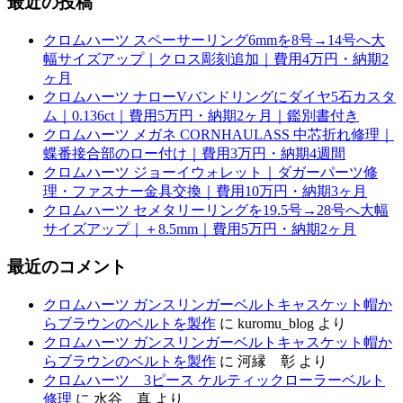
最近の投稿
クロムハーツ スペーサーリング6mmを8号→14号へ大
幅サイズアップ｜クロス彫刻追加｜費用4万円・納期2
ヶ月
クロムハーツ ナローVバンドリングにダイヤ5石カスタ
ム｜0.136ct｜費用5万円・納期2ヶ月｜鑑別書付き
クロムハーツ メガネ CORNHAULASS 中芯折れ修理｜
蝶番接合部のロー付け｜費用3万円・納期4週間
クロムハーツ ジョーイウォレット｜ダガーパーツ修
理・ファスナー金具交換｜費用10万円・納期3ヶ月
クロムハーツ セメタリーリングを19.5号→28号へ大幅
サイズアップ｜＋8.5mm｜費用5万円・納期2ヶ月
最近のコメント
クロムハーツ ガンスリンガーベルトキャスケット帽か
らブラウンのベルトを製作
に
kuromu_blog
より
クロムハーツ ガンスリンガーベルトキャスケット帽か
らブラウンのベルトを製作
に
河縁 彰
より
クロムハーツ 3ピース ケルティックローラーベルト
修理
に
水谷 真
より