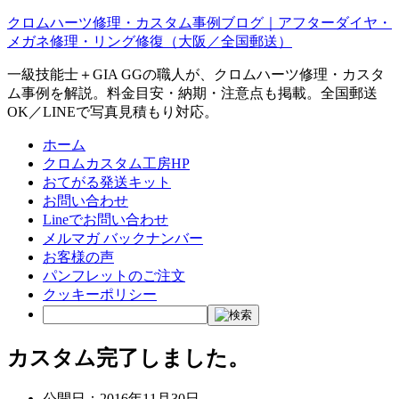
クロムハーツ修理・カスタム事例ブログ｜アフターダイヤ・
メガネ修理・リング修復（大阪／全国郵送）
一級技能士＋GIA GGの職人が、クロムハーツ修理・カスタ
ム事例を解説。料金目安・納期・注意点も掲載。全国郵送
OK／LINEで写真見積もり対応。
ホーム
クロムカスタム工房HP
おてがる発送キット
お問い合わせ
Lineでお問い合わせ
メルマガ バックナンバー
お客様の声
パンフレットのご注文
クッキーポリシー
カスタム完了しました。
公開日：
2016年11月30日