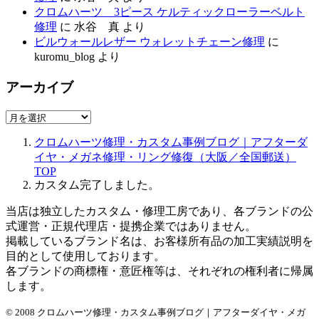
クロムハーツ 3ピース ケルティックローラーベルト
修理
に
水谷 真
より
ビルウォールレザー ウォレットチェーン修理
に
kuromu_blog
より
アーカイブ
ア
ー
クロムハーツ修理・カスタム事例ブログ｜アフターダ
カ
イヤ・メガネ修理・リング修復（大阪／全国郵送）
イ
TOP
ブ
カスタム完了しました。
当店は独立したカスタム・修理工房であり、各ブランドの公
式運営・正規代理店・提携企業ではありません。
掲載しているブランド名は、お客様所有品の加工実績説明を
目的として使用しております。
各ブランドの商標権・意匠権等は、それぞれの権利者に帰属
します。
© 2008 クロムハーツ修理・カスタム事例ブログ｜アフターダイヤ・メガ