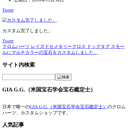
Tweet
カスタム完了しました。
Tweet
クロムハーツ レイズドセメタリークロス ドッグタグ スモー
投
ルにマルチカラーの宝石をカスタムしました。
稿
サイト内検索
ナ
ビ
ゲ
GIA G.G.（米国宝石学会宝石鑑定士）
ー
シ
日本で唯一の
GIA G.G.（米国宝石学会宝石鑑定士）
のクロム
ョ
ハーツ、カスタムショップです。
ン
人気記事