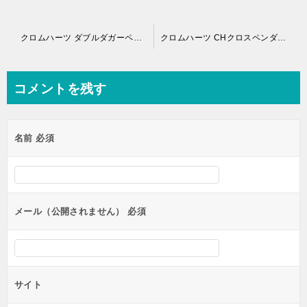
投
クロムハーツ ダブルダガーペンダント ダイヤ＆サファイヤカスタム
クロムハーツ CHクロスペンダント スモールwithベイル ルビー＆ダイヤパヴェカスタム
稿
ナ
コメントを残す
ビ
ゲ
名前
必須
ー
シ
ョ
ン
メール（公開されません）
必須
サイト