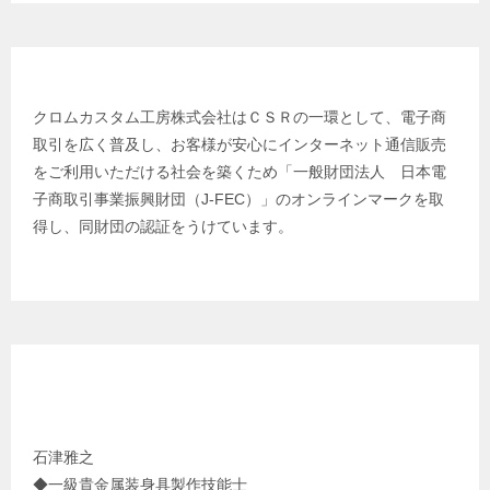
日本電子商取引事業振興財団
クロムカスタム工房株式会社はＣＳＲの一環として、電子商
取引を広く普及し、お客様が安心にインターネット通信販売
をご利用いただける社会を築くため「一般財団法人 日本電
子商取引事業振興財団（J-FEC）」のオンラインマークを取
得し、同財団の認証をうけています。
クロムカスタム工房 代表 プロフィール
石津雅之
◆一級貴金属装身具製作技能士