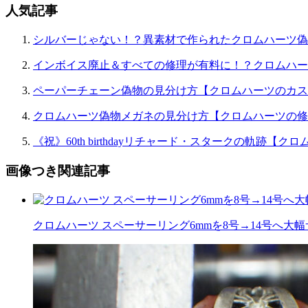
ョ
人気記事
ン
シルバーじゃない！？異素材で作られたクロムハーツ偽
インボイス廃止＆すべての修理が有料に！？クロムハー
ペーパーチェーン偽物の見分け方【クロムハーツのカス
クロムハーツ偽物メガネの見分け方【クロムハーツの修
《祝》60th birthdayリチャード・スタークの軌跡
画像つき関連記事
クロムハーツ スペーサーリング6mmを8号→14号へ大