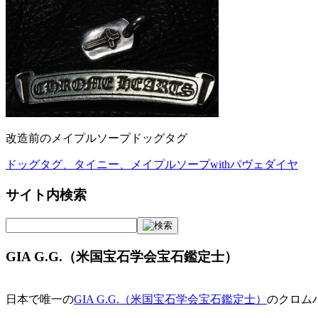
改造前のメイプルソープドッグタグ
ドッグタグ、タイニー、メイプルソープwithパヴェダイヤ
投
稿
サイト内検索
ナ
ビ
GIA G.G.（米国宝石学会宝石鑑定士）
ゲ
ー
日本で唯一の
GIA G.G.（米国宝石学会宝石鑑定士）
のクロム
シ