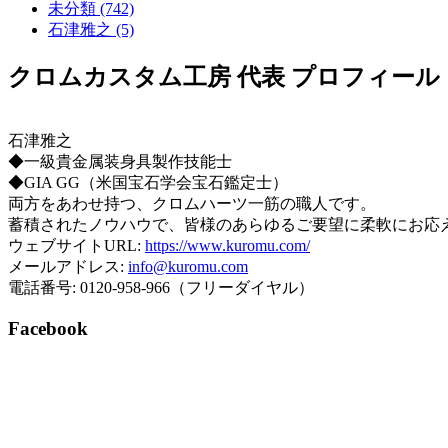
未分類 (742)
石津雅之 (5)
クロムカスタム工房 代表 プロフィール
石津雅之
◆一級貴金属装身具製作技能士
◆GIA GG（米国宝石学会宝石鑑定士）
両方をあわせ持つ、クロムハーツ一筋の職人です。
蓄積されたノウハウで、皆様のあらゆるご要望に柔軟にお応
ウェブサイトURL:
https://www.kuromu.com/
メールアドレス:
info@kuromu.com
電話番号: 0120-958-966（フリーダイヤル）
Facebook