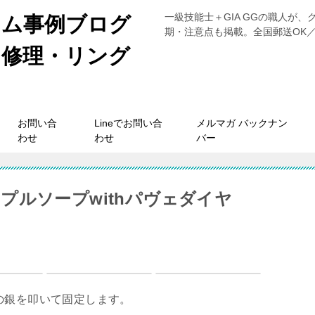
一級技能士＋GIA GGの職人が
タム事例ブログ
期・注意点も掲載。全国郵送OK／
ネ修理・リング
お問い合
Lineでお問い合
メルマガ バックナン
わせ
わせ
バー
プルソープwithパヴェダイヤ