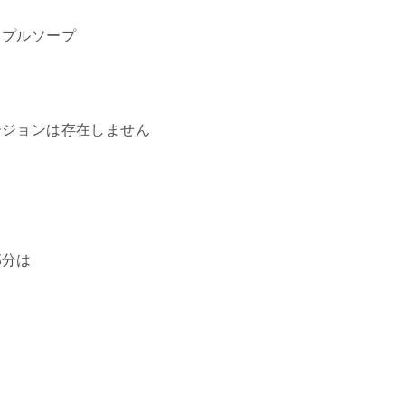
イプルソープ
。
ージョンは存在しません
部分は