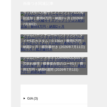
画像つき関連記事
クロムハーツ スペーサーリング6mmを8
号→14号へ大幅サイズアップ｜クロス彫
刻追加｜費用4万円・納期2ヶ月
2026年
7月30日
クロムハーツ ナローVバンドリングにダ
イヤ5石カスタム｜0.136ct｜費用5万円・
納期2ヶ月｜鑑別書付き
2026年7月11日
クロムハーツ メガネ CORNHAULASS 中
芯折れ修理｜蝶番接合部のロー付け｜費
用3万円・納期4週間
2026年7月1日
カテゴリー
GIA (3)