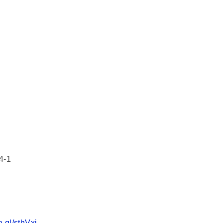
-1
o.gl/sthVxi