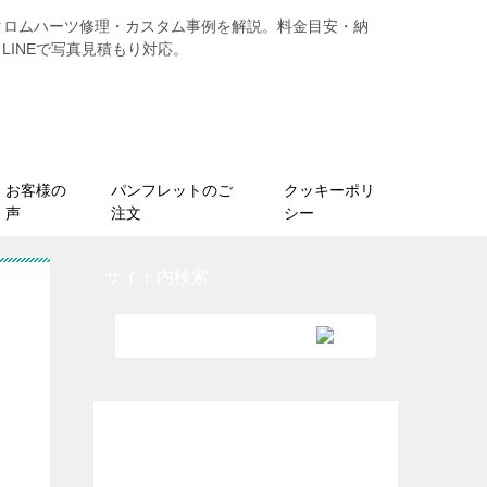
、クロムハーツ修理・カスタム事例を解説。料金目安・納
LINEで写真見積もり対応。
お客様の
パンフレットのご
クッキーポリ
声
注文
シー
サイト内検索
GIA G.G.（米国宝石学会宝石鑑定
士）