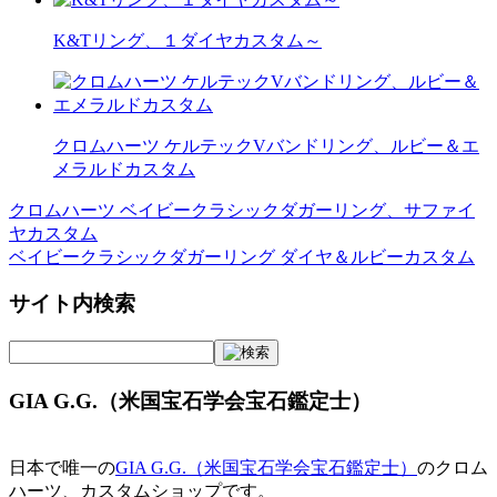
K&Tリング、１ダイヤカスタム～
クロムハーツ ケルテックVバンドリング、ルビー＆エ
メラルドカスタム
クロムハーツ ベイビークラシックダガーリング、サファイ
投
ヤカスタム
稿
ベイビークラシックダガーリング ダイヤ＆ルビーカスタム
ナ
サイト内検索
ビ
ゲ
ー
GIA G.G.（米国宝石学会宝石鑑定士）
シ
ョ
日本で唯一の
GIA G.G.（米国宝石学会宝石鑑定士）
のクロム
ハーツ、カスタムショップです。