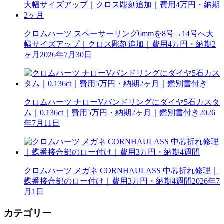
クロムハーツ スペーサーリング6mmを8号→14号へ大
幅サイズアップ｜クロス彫刻追加｜費用4万円・納期2
ヶ月
2026年7月30日
クロムハーツ ナローVバンドリングにダイヤ5石カスタ
ム｜0.136ct｜費用5万円・納期2ヶ月｜鑑別書付き
2026
年7月11日
クロムハーツ メガネ CORNHAULASS 中芯折れ修理｜
蝶番接合部のロー付け｜費用3万円・納期4週間
2026年7
月1日
カテゴリー