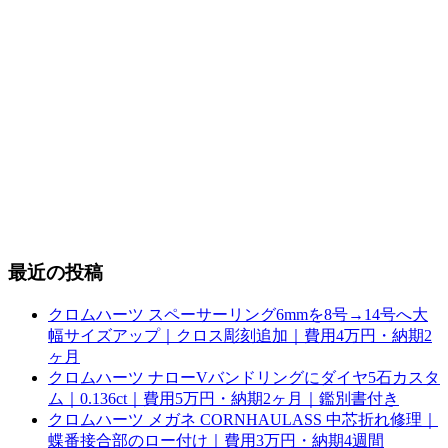
最近の投稿
クロムハーツ スペーサーリング6mmを8号→14号へ大
幅サイズアップ｜クロス彫刻追加｜費用4万円・納期2
ヶ月
クロムハーツ ナローVバンドリングにダイヤ5石カスタ
ム｜0.136ct｜費用5万円・納期2ヶ月｜鑑別書付き
クロムハーツ メガネ CORNHAULASS 中芯折れ修理｜
蝶番接合部のロー付け｜費用3万円・納期4週間