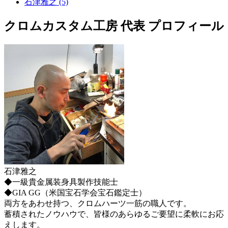
石津雅之 (5)
クロムカスタム工房 代表 プロフィール
石津雅之
◆一級貴金属装身具製作技能士
◆GIA GG（米国宝石学会宝石鑑定士）
両方をあわせ持つ、クロムハーツ一筋の職人です。
蓄積されたノウハウで、皆様のあらゆるご要望に柔軟にお応
えします。