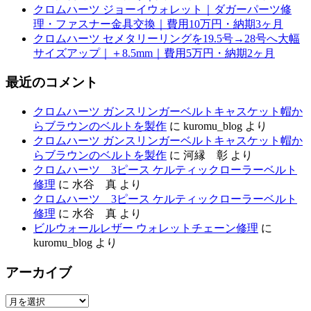
クロムハーツ ジョーイウォレット｜ダガーパーツ修
理・ファスナー金具交換｜費用10万円・納期3ヶ月
クロムハーツ セメタリーリングを19.5号→28号へ大幅
サイズアップ｜＋8.5mm｜費用5万円・納期2ヶ月
最近のコメント
クロムハーツ ガンスリンガーベルトキャスケット帽か
らブラウンのベルトを製作
に
kuromu_blog
より
クロムハーツ ガンスリンガーベルトキャスケット帽か
らブラウンのベルトを製作
に
河縁 彰
より
クロムハーツ 3ピース ケルティックローラーベルト
修理
に
水谷 真
より
クロムハーツ 3ピース ケルティックローラーベルト
修理
に
水谷 真
より
ビルウォールレザー ウォレットチェーン修理
に
kuromu_blog
より
アーカイブ
ア