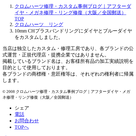
ー
クロムハーツ修理・カスタム事例ブログ｜アフターダ
カ
イヤ・メガネ修理・リング修復（大阪／全国郵送）
イ
TOP
ブ
クロムハーツ リング
10mm CHプラスバンドリングにダイヤとブルーダイヤ
をカスタムしました。
当店は独立したカスタム・修理工房であり、各ブランドの公
式運営・正規代理店・提携企業ではありません。
掲載しているブランド名は、お客様所有品の加工実績説明を
目的として使用しております。
各ブランドの商標権・意匠権等は、それぞれの権利者に帰属
します。
© 2008 クロムハーツ修理・カスタム事例ブログ｜アフターダイヤ・メガ
ネ修理・リング修復（大阪／全国郵送）
シェア
電話
お問合わせ
TOPへ