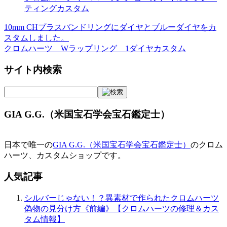
ティングカスタム
10mm CHプラスバンドリングにダイヤとブルーダイヤをカ
投
スタムしました。
稿
クロムハーツ Wラップリング 1ダイヤカスタム
ナ
サイト内検索
ビ
ゲ
ー
GIA G.G.（米国宝石学会宝石鑑定士）
シ
ョ
日本で唯一の
GIA G.G.（米国宝石学会宝石鑑定士）
のクロム
ハーツ、カスタムショップです。
ン
人気記事
シルバーじゃない！？異素材で作られたクロムハーツ
偽物の見分け方《前編》【クロムハーツの修理＆カス
タム情報】