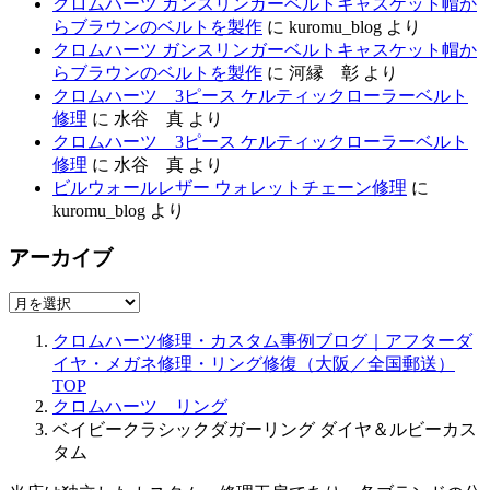
クロムハーツ ガンスリンガーベルトキャスケット帽か
らブラウンのベルトを製作
に
kuromu_blog
より
クロムハーツ ガンスリンガーベルトキャスケット帽か
らブラウンのベルトを製作
に
河縁 彰
より
クロムハーツ 3ピース ケルティックローラーベルト
修理
に
水谷 真
より
クロムハーツ 3ピース ケルティックローラーベルト
修理
に
水谷 真
より
ビルウォールレザー ウォレットチェーン修理
に
kuromu_blog
より
アーカイブ
ア
ー
クロムハーツ修理・カスタム事例ブログ｜アフターダ
カ
イヤ・メガネ修理・リング修復（大阪／全国郵送）
イ
TOP
ブ
クロムハーツ リング
ベイビークラシックダガーリング ダイヤ＆ルビーカス
タム