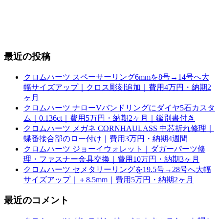
最近の投稿
クロムハーツ スペーサーリング6mmを8号→14号へ大
幅サイズアップ｜クロス彫刻追加｜費用4万円・納期2
ヶ月
クロムハーツ ナローVバンドリングにダイヤ5石カスタ
ム｜0.136ct｜費用5万円・納期2ヶ月｜鑑別書付き
クロムハーツ メガネ CORNHAULASS 中芯折れ修理｜
蝶番接合部のロー付け｜費用3万円・納期4週間
クロムハーツ ジョーイウォレット｜ダガーパーツ修
理・ファスナー金具交換｜費用10万円・納期3ヶ月
クロムハーツ セメタリーリングを19.5号→28号へ大幅
サイズアップ｜＋8.5mm｜費用5万円・納期2ヶ月
最近のコメント