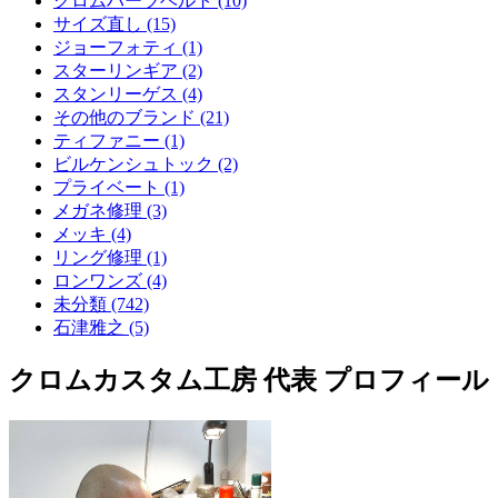
クロムハーツベルト (10)
サイズ直し (15)
ジョーフォティ (1)
スターリンギア (2)
スタンリーゲス (4)
その他のブランド (21)
ティファニー (1)
ビルケンシュトック (2)
プライベート (1)
メガネ修理 (3)
メッキ (4)
リング修理 (1)
ロンワンズ (4)
未分類 (742)
石津雅之 (5)
クロムカスタム工房 代表 プロフィール