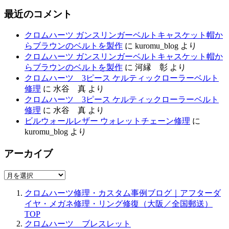
最近のコメント
クロムハーツ ガンスリンガーベルトキャスケット帽か
らブラウンのベルトを製作
に
kuromu_blog
より
クロムハーツ ガンスリンガーベルトキャスケット帽か
らブラウンのベルトを製作
に
河縁 彰
より
クロムハーツ 3ピース ケルティックローラーベルト
修理
に
水谷 真
より
クロムハーツ 3ピース ケルティックローラーベルト
修理
に
水谷 真
より
ビルウォールレザー ウォレットチェーン修理
に
kuromu_blog
より
アーカイブ
ア
ー
クロムハーツ修理・カスタム事例ブログ｜アフターダ
カ
イヤ・メガネ修理・リング修復（大阪／全国郵送）
イ
TOP
ブ
クロムハーツ ブレスレット