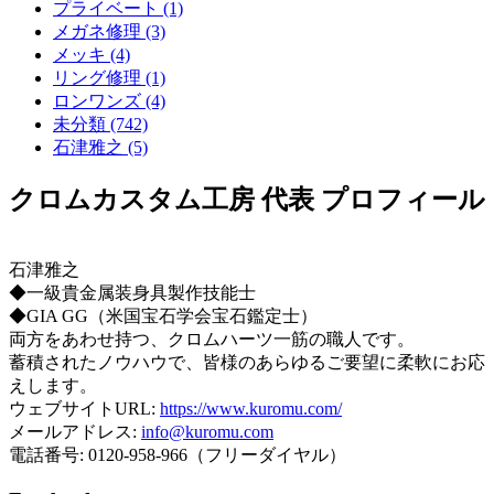
プライベート (1)
メガネ修理 (3)
メッキ (4)
リング修理 (1)
ロンワンズ (4)
未分類 (742)
石津雅之 (5)
クロムカスタム工房 代表 プロフィール
石津雅之
◆一級貴金属装身具製作技能士
◆GIA GG（米国宝石学会宝石鑑定士）
両方をあわせ持つ、クロムハーツ一筋の職人です。
蓄積されたノウハウで、皆様のあらゆるご要望に柔軟にお応
えします。
ウェブサイトURL:
https://www.kuromu.com/
メールアドレス:
info@kuromu.com
電話番号: 0120-958-966（フリーダイヤル）