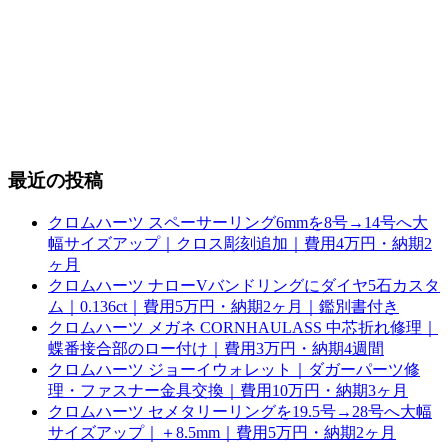
最近の投稿
クロムハーツ スペーサーリング6mmを8号→14号へ大
幅サイズアップ｜クロス彫刻追加｜費用4万円・納期2
ヶ月
クロムハーツ ナローVバンドリングにダイヤ5石カスタ
ム｜0.136ct｜費用5万円・納期2ヶ月｜鑑別書付き
クロムハーツ メガネ CORNHAULASS 中芯折れ修理｜
蝶番接合部のロー付け｜費用3万円・納期4週間
クロムハーツ ジョーイウォレット｜ダガーパーツ修
理・ファスナー金具交換｜費用10万円・納期3ヶ月
クロムハーツ セメタリーリングを19.5号→28号へ大幅
サイズアップ｜＋8.5mm｜費用5万円・納期2ヶ月