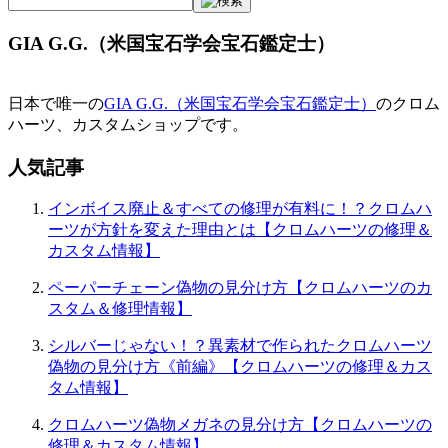
ゲ
GIA G.G.（米国宝石学会宝石鑑定士）
ー
シ
日本で唯一の
GIA G.G.（米国宝石学会宝石鑑定士）
のクロム
ョ
ハーツ、カスタムショップです。
ン
人気記事
インボイス廃止＆すべての修理が有料に！？クロムハ
ーツが方針を変えた理由とは【クロムハーツの修理＆
カスタム情報】
ペーパーチェーン偽物の見分け方【クロムハーツのカ
スタム＆修理情報】
シルバーじゃない！？異素材で作られたクロムハーツ
偽物の見分け方《前編》【クロムハーツの修理＆カス
タム情報】
クロムハーツ偽物メガネの見分け方【クロムハーツの
修理＆カスタム情報】