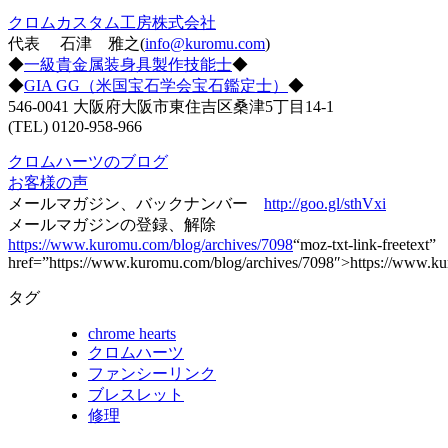
クロムカスタム工房株式会社
代表 石津 雅之(
info@kuromu.com
)
◆
一級貴金属装身具製作技能士
◆
◆
GIA GG（米国宝石学会宝石鑑定士）
◆
546-0041 大阪府大阪市東住吉区桑津5丁目14-1
(TEL) 0120-958-966
クロムハーツのブログ
お客様の声
メールマガジン、バックナンバー
http://goo.gl/sthVxi
メールマガジンの登録、解除
https://www.kuromu.com/blog/archives/7098
“moz-txt-link-freetext”
href=”https://www.kuromu.com/blog/archives/7098″>https://www.ku
タグ
chrome hearts
クロムハーツ
ファンシーリンク
ブレスレット
修理