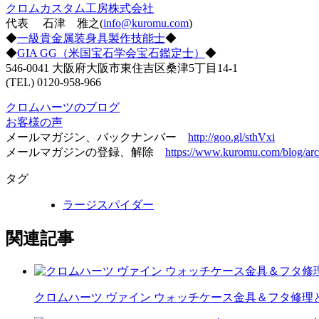
クロムカスタム工房株式会社
代表 石津 雅之(
info@kuromu.com
)
◆
一級貴金属装身具製作技能士
◆
◆
GIA GG（米国宝石学会宝石鑑定士）
◆
546-0041 大阪府大阪市東住吉区桑津5丁目14-1
(TEL) 0120-958-966
クロムハーツのブログ
お客様の声
メールマガジン、バックナンバー
http://goo.gl/sthVxi
メールマガジンの登録、解除
https://www.kuromu.com/blog/arc
タグ
ラージスパイダー
関連記事
クロムハーツ ヴァイン ウォッチケース金具＆フタ修理