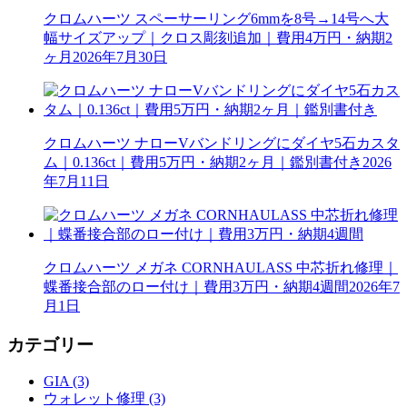
クロムハーツ スペーサーリング6mmを8号→14号へ大
幅サイズアップ｜クロス彫刻追加｜費用4万円・納期2
ヶ月
2026年7月30日
クロムハーツ ナローVバンドリングにダイヤ5石カスタ
ム｜0.136ct｜費用5万円・納期2ヶ月｜鑑別書付き
2026
年7月11日
クロムハーツ メガネ CORNHAULASS 中芯折れ修理｜
蝶番接合部のロー付け｜費用3万円・納期4週間
2026年7
月1日
カテゴリー
GIA (3)
ウォレット修理 (3)