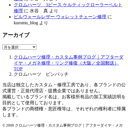
クロムハーツ 3ピース ケルティックローラーベルト
修理
に
水谷 真
より
ビルウォールレザー ウォレットチェーン修理
に
kuromu_blog
より
アーカイブ
ア
ー
クロムハーツ修理・カスタム事例ブログ｜アフターダ
カ
イヤ・メガネ修理・リング修復（大阪／全国郵送）
イ
TOP
ブ
クロムハーツ ピンバッチ
当店は独立したカスタム・修理工房であり、各ブランドの公
式運営・正規代理店・提携企業ではありません。
掲載しているブランド名は、お客様所有品の加工実績説明を
目的として使用しております。
各ブランドの商標権・意匠権等は、それぞれの権利者に帰属
します。
© 2008 クロムハーツ修理・カスタム事例ブログ｜アフターダイヤ・メガ