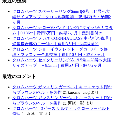
最近の投稿
クロムハーツ スペーサーリング6mmを8号→14号へ大
幅サイズアップ｜クロス彫刻追加｜費用4万円・納期2
ヶ月
クロムハーツ ナローVバンドリングにダイヤ5石カスタ
ム｜0.136ct｜費用5万円・納期2ヶ月｜鑑別書付き
クロムハーツ メガネ CORNHAULASS 中芯折れ修理｜
蝶番接合部のロー付け｜費用3万円・納期4週間
クロムハーツ ジョーイウォレット｜ダガーパーツ修
理・ファスナー金具交換｜費用10万円・納期3ヶ月
クロムハーツ セメタリーリングを19.5号→28号へ大幅
サイズアップ｜＋8.5mm｜費用5万円・納期2ヶ月
最近のコメント
クロムハーツ ガンスリンガーベルトキャスケット帽か
らブラウンのベルトを製作
に
kuromu_blog
より
クロムハーツ ガンスリンガーベルトキャスケット帽か
らブラウンのベルトを製作
に
河縁 彰
より
クロムハーツ 3ピース ケルティックローラーベルト
修理
に
水谷 真
より