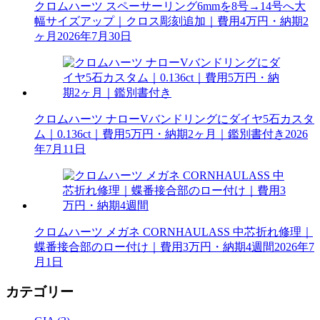
クロムハーツ スペーサーリング6mmを8号→14号へ大
幅サイズアップ｜クロス彫刻追加｜費用4万円・納期2
ヶ月
2026年7月30日
クロムハーツ ナローVバンドリングにダイヤ5石カスタ
ム｜0.136ct｜費用5万円・納期2ヶ月｜鑑別書付き
2026
年7月11日
クロムハーツ メガネ CORNHAULASS 中芯折れ修理｜
蝶番接合部のロー付け｜費用3万円・納期4週間
2026年7
月1日
カテゴリー