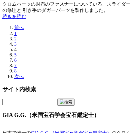
クロムハーツの財布のファスナーについている、スライダー
の修理と 引き手のダガーパーツを製作しました。
続きを読む
前へ
1
2
3
4
5
6
7
8
次へ
サイト内検索
GIA G.G.（米国宝石学会宝石鑑定士）
日本で唯一の
GIA G.G.（米国宝石学会宝石鑑定士）
のクロム