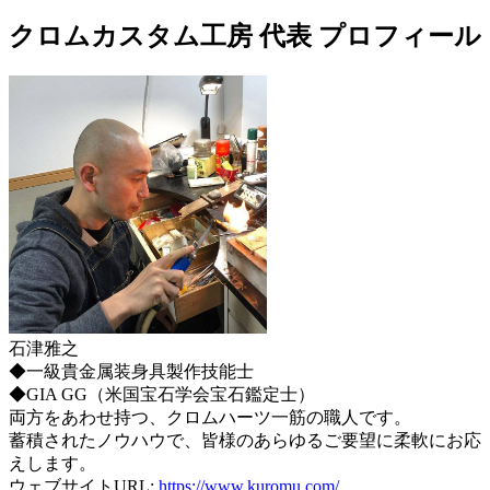
クロムカスタム工房 代表 プロフィール
石津雅之
◆一級貴金属装身具製作技能士
◆GIA GG（米国宝石学会宝石鑑定士）
両方をあわせ持つ、クロムハーツ一筋の職人です。
蓄積されたノウハウで、皆様のあらゆるご要望に柔軟にお応
えします。
ウェブサイトURL:
https://www.kuromu.com/