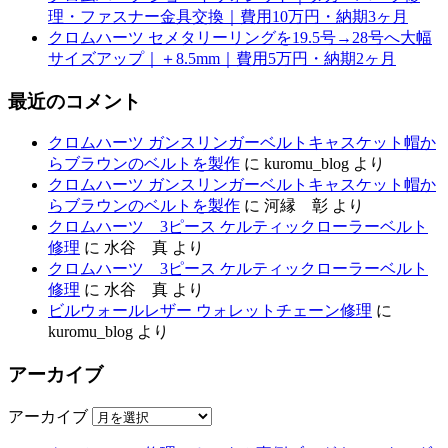
理・ファスナー金具交換｜費用10万円・納期3ヶ月
クロムハーツ セメタリーリングを19.5号→28号へ大幅
サイズアップ｜＋8.5mm｜費用5万円・納期2ヶ月
最近のコメント
クロムハーツ ガンスリンガーベルトキャスケット帽か
らブラウンのベルトを製作
に
kuromu_blog
より
クロムハーツ ガンスリンガーベルトキャスケット帽か
らブラウンのベルトを製作
に
河縁 彰
より
クロムハーツ 3ピース ケルティックローラーベルト
修理
に
水谷 真
より
クロムハーツ 3ピース ケルティックローラーベルト
修理
に
水谷 真
より
ビルウォールレザー ウォレットチェーン修理
に
kuromu_blog
より
アーカイブ
アーカイブ