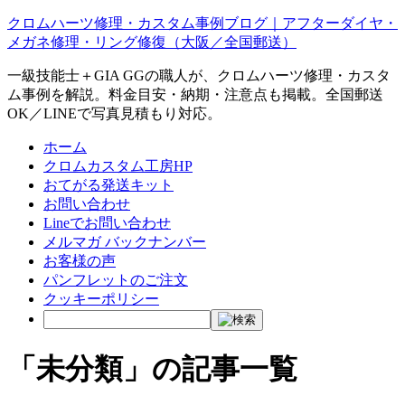
クロムハーツ修理・カスタム事例ブログ｜アフターダイヤ・
メガネ修理・リング修復（大阪／全国郵送）
一級技能士＋GIA GGの職人が、クロムハーツ修理・カスタ
ム事例を解説。料金目安・納期・注意点も掲載。全国郵送
OK／LINEで写真見積もり対応。
ホーム
クロムカスタム工房HP
おてがる発送キット
お問い合わせ
Lineでお問い合わせ
メルマガ バックナンバー
お客様の声
パンフレットのご注文
クッキーポリシー
「未分類」の記事一覧