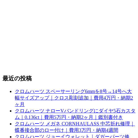
最近の投稿
クロムハーツ スペーサーリング6mmを8号→14号へ大
幅サイズアップ｜クロス彫刻追加｜費用4万円・納期2
ヶ月
クロムハーツ ナローVバンドリングにダイヤ5石カスタ
ム｜0.136ct｜費用5万円・納期2ヶ月｜鑑別書付き
クロムハーツ メガネ CORNHAULASS 中芯折れ修理｜
蝶番接合部のロー付け｜費用3万円・納期4週間
クロムハーツ ジョーイウォレット｜ダガーパーツ修