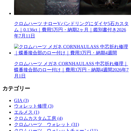
クロムハーツ ナローVバンドリングにダイヤ5石カスタ
ム｜0.136ct｜費用5万円・納期2ヶ月｜鑑別書付き
2026
年7月11日
クロムハーツ メガネ CORNHAULASS 中芯折れ修理｜
蝶番接合部のロー付け｜費用3万円・納期4週間
2026年7
月1日
カテゴリー
GIA (3)
ウォレット修理 (3)
エルメス (1)
クロムカスタム工房 (4)
クロムハーツ ウォレット (31)
クロムハーツ ウォレットチェーン (11)