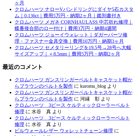
ヶ月
クロムハーツ ナローVバンドリングにダイヤ5石カスタ
ム｜0.136ct｜費用5万円・納期2ヶ月｜鑑別書付き
クロムハーツ メガネ CORNHAULASS 中芯折れ修理｜
蝶番接合部のロー付け｜費用3万円・納期4週間
クロムハーツ ジョーイウォレット｜ダガーパーツ修
理・ファスナー金具交換｜費用10万円・納期3ヶ月
クロムハーツ セメタリーリングを19.5号→28号へ大幅
サイズアップ｜＋8.5mm｜費用5万円・納期2ヶ月
最近のコメント
クロムハーツ ガンスリンガーベルトキャスケット帽か
らブラウンのベルトを製作
に
kuromu_blog
より
クロムハーツ ガンスリンガーベルトキャスケット帽か
らブラウンのベルトを製作
に
河縁 彰
より
クロムハーツ 3ピース ケルティックローラーベルト
修理
に
水谷 真
より
クロムハーツ 3ピース ケルティックローラーベルト
修理
に
水谷 真
より
ビルウォールレザー ウォレットチェーン修理
に