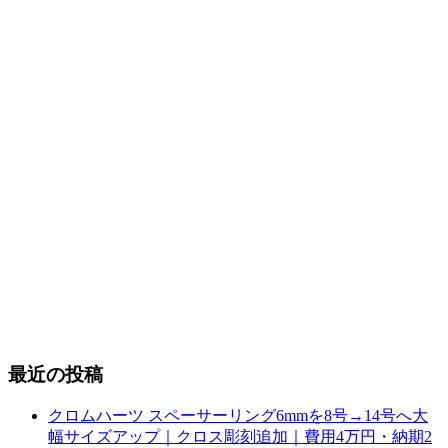
最近の投稿
クロムハーツ スペーサーリング6mmを8号→14号へ大
幅サイズアップ｜クロス彫刻追加｜費用4万円・納期2