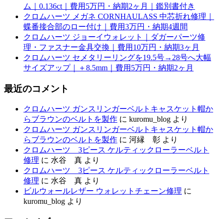
ム｜0.136ct｜費用5万円・納期2ヶ月｜鑑別書付き
クロムハーツ メガネ CORNHAULASS 中芯折れ修理｜
蝶番接合部のロー付け｜費用3万円・納期4週間
クロムハーツ ジョーイウォレット｜ダガーパーツ修
理・ファスナー金具交換｜費用10万円・納期3ヶ月
クロムハーツ セメタリーリングを19.5号→28号へ大幅
サイズアップ｜＋8.5mm｜費用5万円・納期2ヶ月
最近のコメント
クロムハーツ ガンスリンガーベルトキャスケット帽か
らブラウンのベルトを製作
に
kuromu_blog
より
クロムハーツ ガンスリンガーベルトキャスケット帽か
らブラウンのベルトを製作
に
河縁 彰
より
クロムハーツ 3ピース ケルティックローラーベルト
修理
に
水谷 真
より
クロムハーツ 3ピース ケルティックローラーベルト
修理
に
水谷 真
より
ビルウォールレザー ウォレットチェーン修理
に
kuromu_blog
より