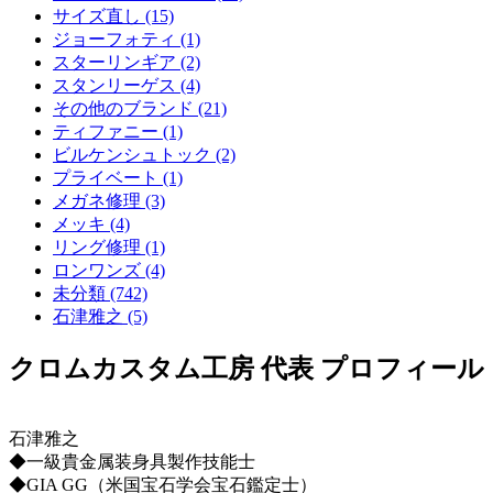
サイズ直し (15)
ジョーフォティ (1)
スターリンギア (2)
スタンリーゲス (4)
その他のブランド (21)
ティファニー (1)
ビルケンシュトック (2)
プライベート (1)
メガネ修理 (3)
メッキ (4)
リング修理 (1)
ロンワンズ (4)
未分類 (742)
石津雅之 (5)
クロムカスタム工房 代表 プロフィール
石津雅之
◆一級貴金属装身具製作技能士
◆GIA GG（米国宝石学会宝石鑑定士）